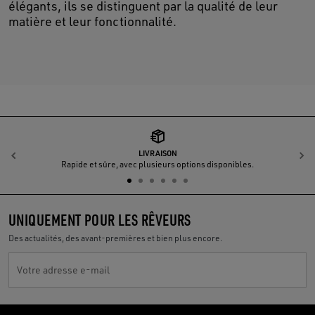
élégants, ils se distinguent par la qualité de leur
matière et leur fonctionnalité.
LIVRAISON
Précédent
S
Rapide et sûre, avec plusieurs options disponibles.
UNIQUEMENT POUR LES RÊVEURS
Des actualités, des avant-premières et bien plus encore.
Votre adresse e-mail
Golden Goose Services