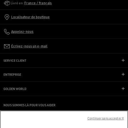
Livré en:
France / français
Localisateur de boutique
Appelez-nous
Écrivez-nous un e-mail
SERVICE CLIENT
ENTREPRISE
GOLDEN WORLD
NOUS SOMMES LÀ POUR VOUS AIDER
Vous utilisez un lecteur d’écran et vous rencontrez des difficultés ?
Contactez-nous
Continuer sans accepter X