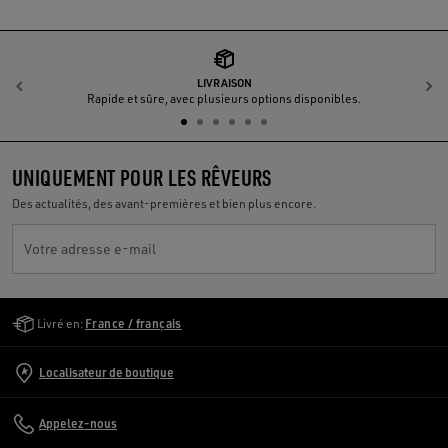
LIVRAISON
Précédent
S
Rapide et sûre, avec plusieurs options disponibles.
UNIQUEMENT POUR LES RÊVEURS
Des actualités, des avant-premières et bien plus encore.
Votre adresse e-mail
Golden Goose Services
Livré en:
France / français
Localisateur de boutique
Appelez-nous