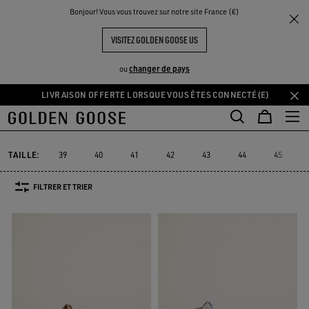
THE
Bonjour! Vous vous trouvez sur notre site France (€)
Homme
Sneakers
Slide
UX
EXPÉRIENCES
COMMUNITY
SLIDE HOMME
VISITEZ GOLDEN GOOSE US
10 PRODUITS
changer de pays
ou
LIVRAISON OFFERTE LORSQUE VOUS ÊTES CONNECTÉ(E)
Aller
Aller
au
au
Slide
Forty2
GGDB Classics
Francy
Starter
Lightstar
Forty2
GGDB Classics
Francy
Starter
Lightstar
Slide
contenu
contenu
principal
du
TAILLE:
39
40
41
42
43
44
45
pied
de
FILTRER ET TRIER
page