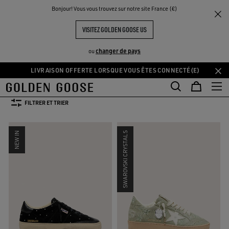
THE
Bonjour! Vous vous trouvez sur notre site France (€)
Femme
Sneakers Swarovski
UX
EXPÉRIENCES
COMMUNITY
SNEAKERS SWAROVSKI
VISITEZ GOLDEN GOOSE US
69 PRODUITS
changer de pays
ou
LIVRAISON OFFERTE LORSQUE VOUS ÊTES CONNECTÉ(E)
Aller
Aller
TAILLE:
34
35
36
37
38
39
40
au
au
contenu
contenu
FILTRER ET TRIER
principal
du
pied
NEW IN
SWAROVSKI CRYSTALS
de
page