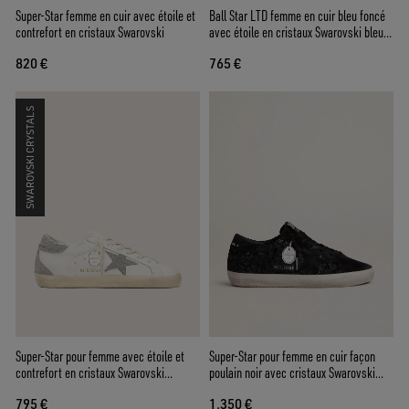
Super-Star femme en cuir avec étoile et
Ball Star LTD femme en cuir bleu foncé
contrefort en cristaux Swarovski
avec étoile en cristaux Swarovski bleu
ciel et empiècements en cuir velours
820 €
765 €
SWAROVSKI CRYSTALS
Super-Star pour femme avec étoile et
Super-Star pour femme en cuir façon
contrefort en cristaux Swarovski
poulain noir avec cristaux Swarovski
argentés
noirs et étoile en cuir velours noir
795 €
1.350 €