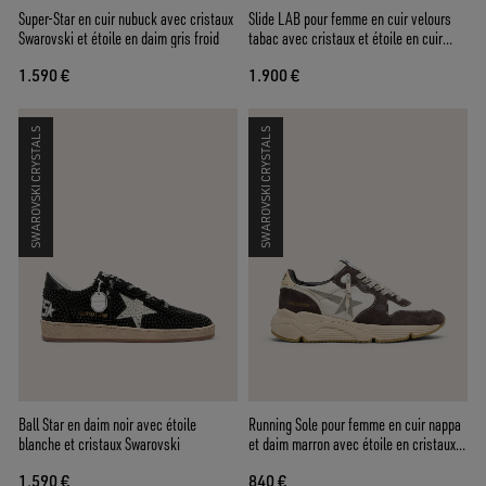
Super-Star en cuir nubuck avec cristaux
Slide LAB pour femme en cuir velours
Swarovski et étoile en daim gris froid
tabac avec cristaux et étoile en cuir
velours tabac
1.590 €
1.900 €
SWAROVSKI CRYSTALS
SWAROVSKI CRYSTALS
Ball Star en daim noir avec étoile
Running Sole pour femme en cuir nappa
blanche et cristaux Swarovski
et daim marron avec étoile en cristaux
Swarovski
1.590 €
840 €