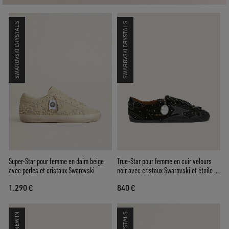
SWAROVSKI CRYSTALS
SWAROVSKI CRYSTALS
Super-Star pour femme en daim beige
True-Star pour femme en cuir velours
avec perles et cristaux Swarovski
noir avec cristaux Swarovski et étoile en
cuir noir
1.290 €
840 €
NEW IN