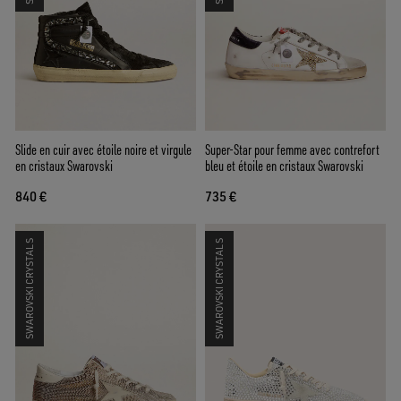
Slide en cuir avec étoile noire et virgule
Super-Star pour femme avec contrefort
en cristaux Swarovski
bleu et étoile en cristaux Swarovski
840 €
735 €
SWAROVSKI CRYSTALS
SWAROVSKI CRYSTALS