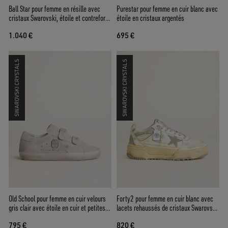
Ball Star pour femme en résille avec
Purestar pour femme en cuir blanc avec
cristaux Swarovski, étoile et contrefort
étoile en cristaux argentés
en cuir lamé noir
1.040 €
695 €
SWAROVSKI CRYSTALS
SWAROVSKI CRYSTALS
Old School pour femme en cuir velours
Forty2 pour femme en cuir blanc avec
gris clair avec étoile en cuir et petites
lacets rehaussés de cristaux Swarovski
paillettes
et étoile en gris
795 €
820 €