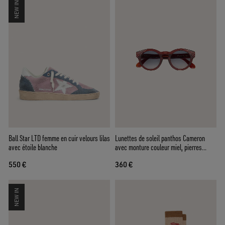
NEW IN
Ball Star LTD femme en cuir velours lilas
Lunettes de soleil panthos Cameron
avec étoile blanche
avec monture couleur miel, pierres
précieuses et verres bleus
550 €
360 €
NEW IN