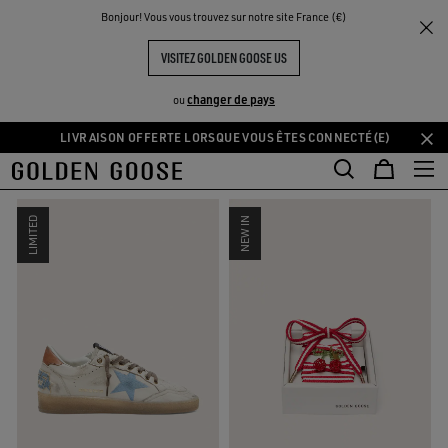
THE
Bonjour! Vous vous trouvez sur notre site France (€)
Femme
Couleurs de la saison
UX
EXPÉRIENCES
COMMUNITY
COULEURS DE LA SAISON
VISITEZ GOLDEN GOOSE US
33 PRODUITS
changer de pays
ou
LIVRAISON OFFERTE LORSQUE VOUS ÊTES CONNECTÉ(E)
Aller
Aller
FILTRER ET TRIER
au
au
contenu
contenu
principal
du
LIMITED
NEW IN
pied
de
page