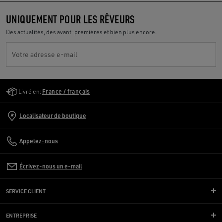
UNIQUEMENT POUR LES RÊVEURS
Des actualités, des avant-premières et bien plus encore.
Votre adresse e-mail
Golden Goose Services
Livré en:
France / français
Localisateur de boutique
Appelez-nous
Écrivez-nous un e-mail
SERVICE CLIENT
ENTREPRISE