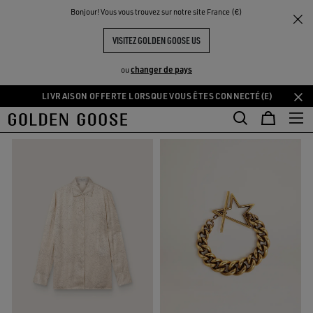
THE
Bonjour! Vous vous trouvez sur notre site France (€)
Femme
Occasions Spéciales
UX
EXPÉRIENCES
COMMUNITY
OCCASIONS SPÉCIALES POUR FEMME
VISITEZ GOLDEN GOOSE US
88 PRODUITS
changer de pays
ou
LIVRAISON OFFERTE LORSQUE VOUS ÊTES CONNECTÉ(E)
Aller
Aller
FILTRER ET TRIER
au
au
contenu
contenu
principal
du
pied
de
page