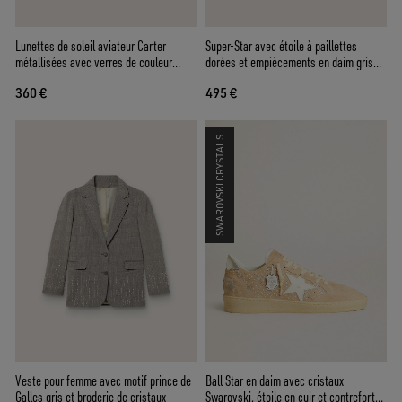
Lunettes de soleil aviateur Carter
Super-Star avec étoile à paillettes
métallisées avec verres de couleur
dorées et empiècements en daim gris
bleue et cristaux
froid
360 €
495 €
SWAROVSKI CRYSTALS
Veste pour femme avec motif prince de
Ball Star en daim avec cristaux
Galles gris et broderie de cristaux
Swarovski, étoile en cuir et contrefort