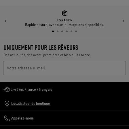
LIVRAISON
Précédent
S
Rapide et sûre, avec plusieurs options disponibles.
UNIQUEMENT POUR LES RÊVEURS
Des actualités, des avant-premières et bien plus encore.
Votre adresse e-mail
Golden Goose Services
Livré en:
France / français
Localisateur de boutique
Appelez-nous