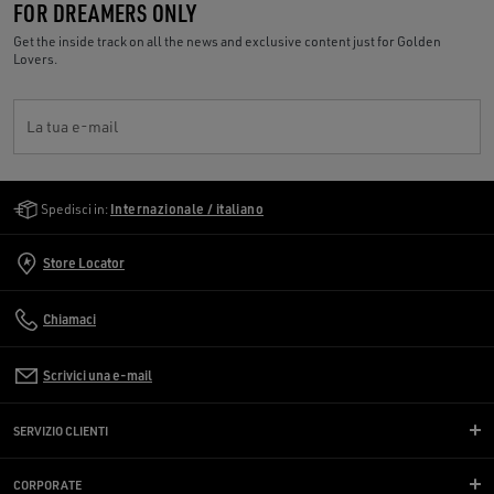
FOR DREAMERS ONLY
Get the inside track on all the news and exclusive content just for Golden
Lovers.
La tua e-mail
Golden Goose Services
Spedisci in:
Internazionale / italiano
Store Locator
Chiamaci
Scrivici una e-mail
SERVIZIO CLIENTI
CORPORATE