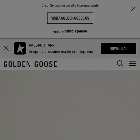
THE
Ciao! Sei sul nostro sito Internazionale
PERIENCE
COMMUNITY
VISITA GOLDEN GOOSE US
cambia paese
oppure
PASSPORT APP
Vai
Vai
DOWNLOAD
Scopri le prossime uscite in anteprima
al
al
contenuto
contenuto
principale
del
piè
di
pagina