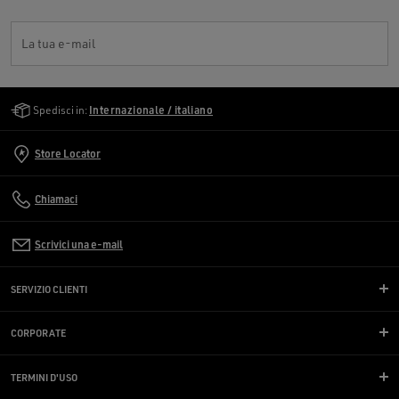
La tua e-mail
Golden Goose Services
Spedisci in:
Internazionale / italiano
Store Locator
Chiamaci
Scrivici una e-mail
SERVIZIO CLIENTI
CORPORATE
TERMINI D'USO