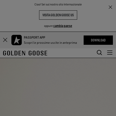
THE
Ciao! Sei sul nostro sito Internazionale
PERIENCE
COMMUNITY
VISITA GOLDEN GOOSE US
cambia paese
oppure
PASSPORT APP
Vai
Vai
DOWNLOAD
Scopri le prossime uscite in anteprima
al
al
contenuto
contenuto
principale
del
piè
di
pagina