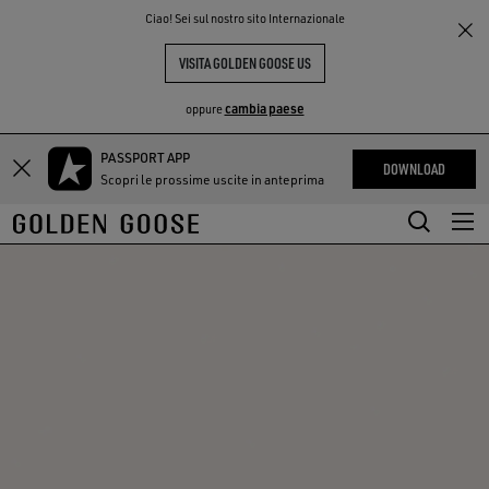
THE
Ciao! Sei sul nostro sito Internazionale
PERIENCE
COMMUNITY
VISITA GOLDEN GOOSE US
cambia paese
oppure
PASSPORT APP
Vai
Vai
DOWNLOAD
Scopri le prossime uscite in anteprima
al
al
contenuto
contenuto
principale
del
piè
di
pagina