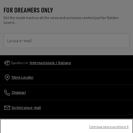
FOR DREAMERS ONLY
Get the inside track on all the news and exclusive content just for Golden
Lovers.
La tua e-mail
Golden Goose Services
Spedisci in:
Internazionale / italiano
Store Locator
Chiamaci
Scrivici una e-mail
SERVIZIO CLIENTI
Continua senza accettare X