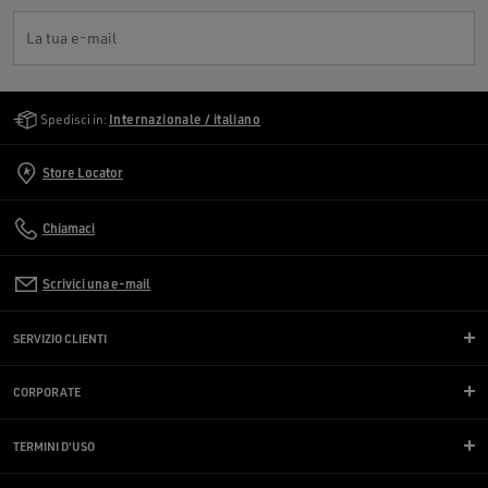
La tua e-mail
Golden Goose Services
Spedisci in:
Internazionale / italiano
Store Locator
Chiamaci
Scrivici una e-mail
SERVIZIO CLIENTI
CORPORATE
TERMINI D'USO