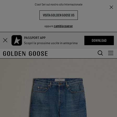
THE
Ciao! Sei sul nostro sito Internazionale
PERIENCE
COMMUNITY
VISITA GOLDEN GOOSE US
cambia paese
oppure
PASSPORT APP
Vai
Vai
DOWNLOAD
Scopri le prossime uscite in anteprima
al
al
contenuto
contenuto
principale
del
piè
di
pagina