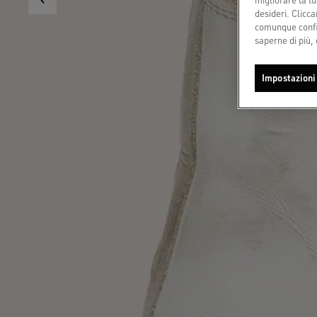
desideri. Cliccan
comunque config
saperne di più, 
Impostazioni