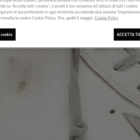
do su 'Accetta tutti i cookie', ci presti il tuo consenso all'utilizzo di tutti i cookie.
urare le tue preferenze in ogni momento accedendo alla sezione 'Impostazioni
consulta la nostra Cookie Policy. Ora, goditi il viaggio.
Cookie Policy
 cookie
ACCETTA TU