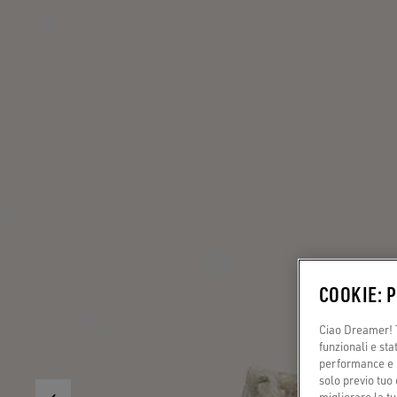
COOKIE: 
Ciao Dreamer! T
funzionali e sta
performance e il
solo previo tuo 
migliorare la tu