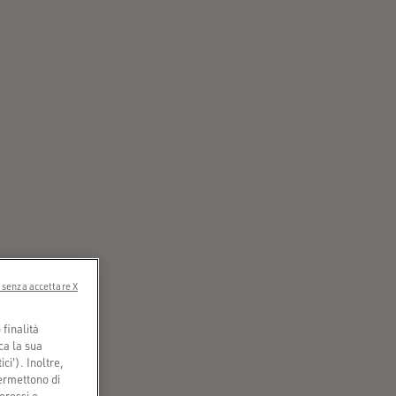
 senza accettare X
finalità
ca la sua
ci'). Inoltre,
permettono di
eressi e