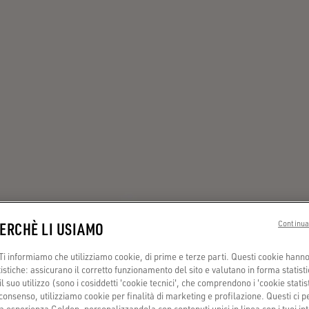
PERCHÈ LI USIAMO
Continua
i informiamo che utilizziamo cookie, di prime e terze parti. Questi cookie hanno 
tistiche: assicurano il corretto funzionamento del sito e valutano in forma statisti
 suo utilizzo (sono i cosiddetti 'cookie tecnici', che comprendono i 'cookie statisti
consenso, utilizziamo cookie per finalità di marketing e profilazione. Questi ci 
a esperienza Golden, personalizzandola con contenuti unici in linea con i tuoi int