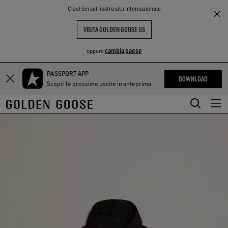
THE
Ciao! Sei sul nostro sito Internazionale
PERIENCE
COMMUNITY
VISITA GOLDEN GOOSE US
cambia paese
oppure
PASSPORT APP
Vai
Vai
DOWNLOAD
Scopri le prossime uscite in anteprima
al
al
contenuto
contenuto
principale
del
piè
di
pagina