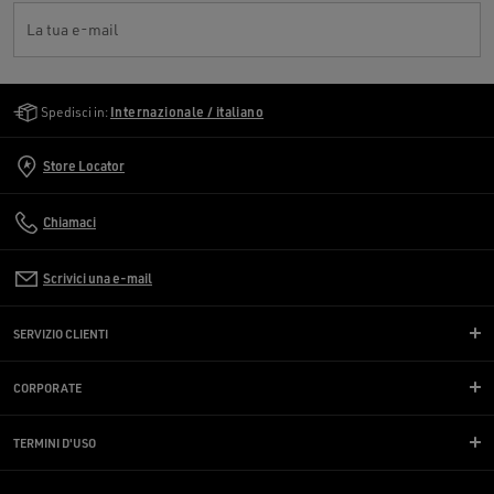
La tua e-mail
Golden Goose Services
Spedisci in:
Internazionale / italiano
Store Locator
Chiamaci
Scrivici una e-mail
SERVIZIO CLIENTI
CORPORATE
TERMINI D'USO