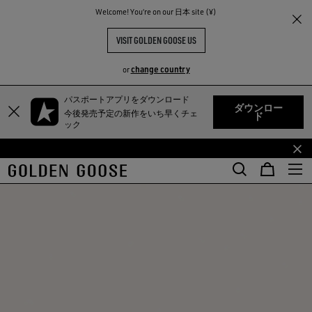
Welcome! You‘re on our 日本 site (¥)
VISIT GOLDEN GOOSE US
change country
or
TY
パスポートアプリをダウンロード
メ
フ
ダウンロー
今後発売予定の新作をいち早くチェ
ド
イ
ッ
ック
ン
タ
コ
ー
ン
コ
テ
ン
ン
テ
ツ
ン
に
ツ
移
に
行
移
す
行
る
す