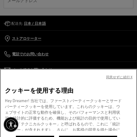
メールアドレス
Golden Goose Services
配送先:
日本 / 日本語
ストアロケーター
電話でのお問い合わせ
メールでのお問い合わせ
同意せずに続行 X
カスタマーケア
クッキーを使用する理由
企業情報
Hey Dreamer! 当社では、ファーストパーティークッキーとサード
パーティークッキーを使用しています。これらのクッキーは、ウ
ェブサイトの正常な動作を確保し、そのパフォーマンスと利用状
利用規約
況を統計的に評価するため、機能および統計の目的で使用してい
ます（「テクニカルクッキー」と呼ばれるもので、これに「統計
にする
クッキー」が含まれます）。さらに、お客様の同意を得た場合に
お問い合わせ
限り、マーケティングおよびプロファイリングの目的でもクッキ