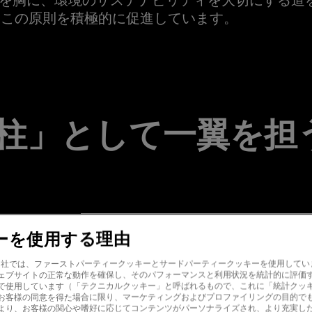
いてもこの原則を積極的に促進しています。
柱」として一翼を担
eでは、企業文化の枠を超えて社会にプラスの影響を与え
ーを使用する理由
ンティアプログラムを通じて地域社会にさらなる価
mer! 当社では、ファーストパーティークッキーとサードパーティークッキーを使用して
イニシアチブの推進に励んでいます。
ェブサイトの正常な動作を確保し、そのパフォーマンスと利用状況を統計的に評価
で使用しています（「テクニカルクッキー」と呼ばれるもので、これに「統計クッ
お客様の同意を得た場合に限り、マーケティングおよびプロファイリングの目的で
より、お客様の関心や嗜好に応じてコンテンツがパーソナライズされ、より充実したG