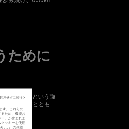
うために
ることができるという強
同意せずに続行 X
値をもたらすととも
います。これらの
するため、機能お
キー」が含まれま
もクッキーを使用
oldenの体験