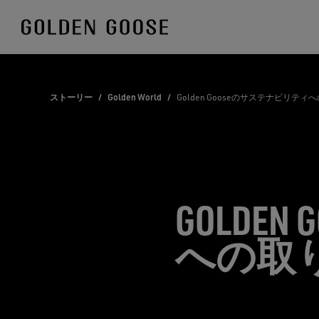
Skip
to
Content
ストーリー
/
Golden World
/
Golden Gooseのサステナビリティ
GOLDE
への取