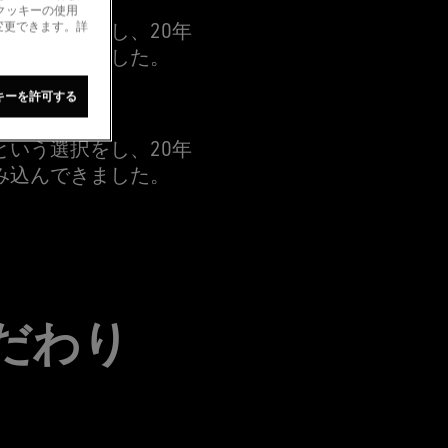
クッキーの使用
いう選択をし、20年
変更できます。詳
み込んできました。
キーを許可する
いう選択をし、20年
み込んできました。
だわり