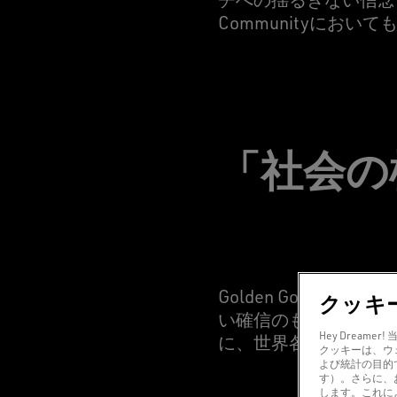
Communityにお
「社会の
Golden Goos
クッキ
い確信のもと、 ボラ
Hey Drea
に、世界各地で人道的
クッキーは、ウ
よび統計の目的
す）。さらに、
します。これに