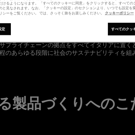
だけるようになります。 「すべてのクッキーに同意」をクリックすると、すべての
サプライチェーンの拠点をすべてイタリアに置くと
のと見なされます。なお、「クッキーの設定」のセクションより、いつでも設定を
クッキーポリシー
リシーをご覧ください。 では、さっそく旅をお楽しみください。
程のあらゆる段階に社会のサステナビリティを組
設定
すべてのクッ
サプライチェーンの拠点をすべてイタリアに置くと
程のあらゆる段階に社会のサステナビリティを組
る製品づくりへのこ