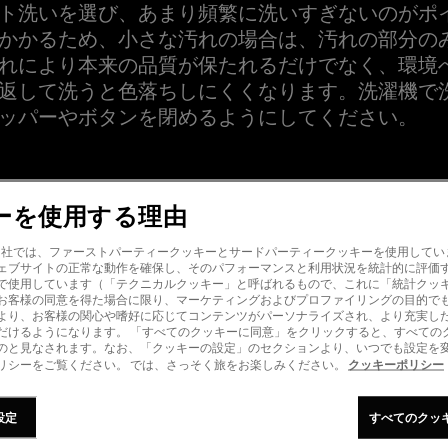
ト洗いを選び、あまり頻繁に洗いすぎないのがポ
かかるため、小さな汚れの場合は、汚れの部分の
れにより本来の品質が保たれるだけでなく、環境
返して洗うと色落ちしにくくなります。洗濯機で
ッパーやボタンを閉めるようにしてください。
ーを使用する理由
mer! 当社では、ファーストパーティークッキーとサードパーティークッキーを使用して
ェブサイトの正常な動作を確保し、そのパフォーマンスと利用状況を統計的に評価
で使用しています（「テクニカルクッキー」と呼ばれるもので、これに「統計クッ
管：形と美しい外観
お客様の同意を得た場合に限り、マーケティングおよびプロファイリングの目的で
より、お客様の関心や嗜好に応じてコンテンツがパーソナライズされ、より充実したG
だけるようになります。 「すべてのクッキーに同意」をクリックすると、すべての
のと見なされます。なお、「クッキーの設定」のセクションより、いつでも設定を
クッキーポリシー
リシーをご覧ください。 では、さっそく旅をお楽しみください。
設定
すべてのクッ