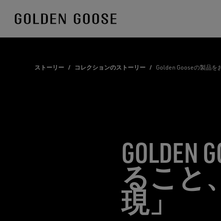
Skip
to
Content
ストーリー
/
コレクションのストーリー
/
Golden Gooseの製
GOLDE
ること
現」