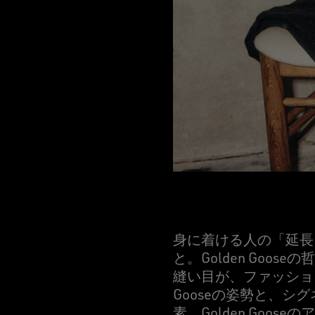
身に着ける人の「延長
と。Golden Go
縫い目が、ファッショ
Gooseの姿勢と、シ
素。Golden Go