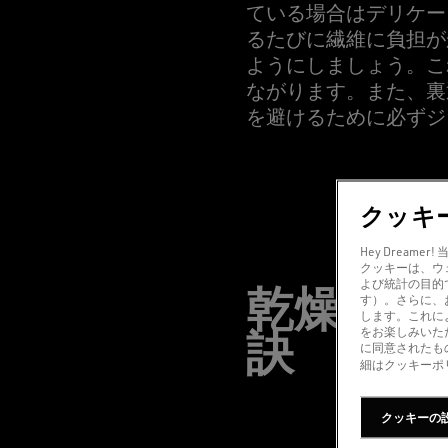
ている場合はデリケー
るたびに繊維に負担が
ようにしましょう。こ
ながります。また、裏
を避けるために必ずジ
クッキ
Hey Drea
クッキーは、ウ
よび統計の目的
乾燥と保
す）。さらに、
します。これに
訣
をお楽しみいた
に同意されたも
細はクッキーポ
クッキーの