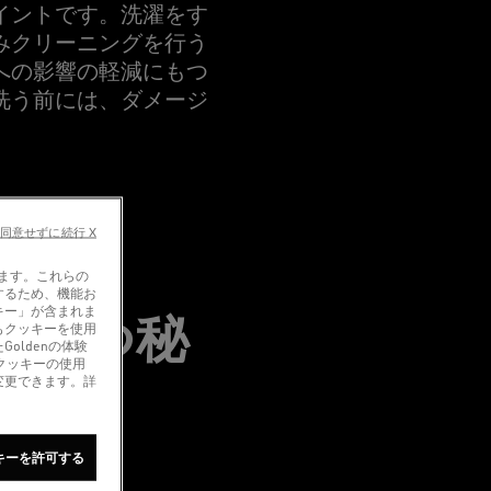
イントです。洗濯をす
みクリーニングを行う
への影響の軽減にもつ
洗う前には、ダメージ
同意せずに続行 X
います。これらの
するため、機能お
キー」が含まれま
を保つ秘
もクッキーを使用
oldenの体験
クッキーの使用
変更できます。詳
キーを許可する