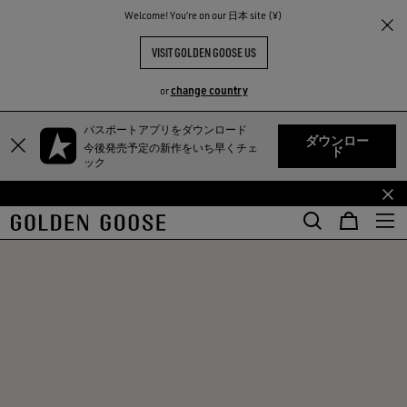
Welcome! You‘re on our 日本 site (¥)
VISIT GOLDEN GOOSE US
change country
or
TY
パスポートアプリをダウンロード
メ
フ
ダウンロー
今後発売予定の新作をいち早くチェ
ド
イ
ッ
ック
ン
タ
コ
ー
ン
コ
テ
ン
ン
テ
ツ
ン
に
ツ
移
に
行
移
す
行
る
す