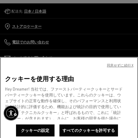
Golden Goose Services
配送先:
日本 / 日本語
ストアロケーター
電話でのお問い合わせ
メールでのお問い合わせ
同意せずに続行 X
カスタマーケア
クッキーを使用する理由
企業情報
Hey Dreamer! 当社では、ファーストパーティークッキーとサード
パーティークッキーを使用しています。これらのクッキーは、ウ
ェブサイトの正常な動作を確保し、そのパフォーマンスと利用状
利用規約
況を統計的に評価するため、機能および統計の目的で使用してい
ます（「テクニカルクッキー」と呼ばれるもので、これに「統計
にする
クッキー」が含まれます）。さらに、お客様の同意を得た場合に
お問い合わせ
限り、マーケティングおよびプロファイリングの目的でもクッキ
スクリーンリーダーのご利用に際し、問題が発生していますか？
ーを使用します。これにより、お客様の関心や嗜好に応じてコン
クッキーの設定
すべてのクッキーを許可する
買物かごに追加する
お問い合わせ
テンツがパーソナライズされ、より充実したGoldenの体験をお楽