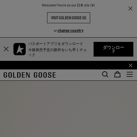
Welcome! You‘re on our 日本 site (¥)
VISIT GOLDEN GOOSE US
change country
or
TY
パスポートアプリをダウンロード
メ
フ
ダウンロー
今後発売予定の新作をいち早くチェ
ド
イ
ッ
ック
ン
タ
コ
ー
ン
コ
テ
ン
ン
テ
ツ
ン
に
ツ
移
に
行
移
す
行
る
す