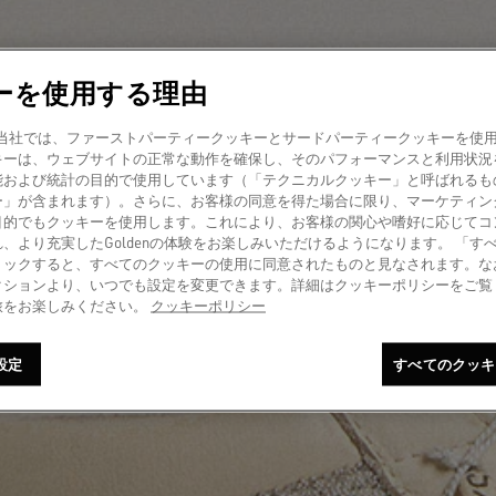
ーを使用する理由
amer! 当社では、ファーストパーティークッキーとサードパーティークッキーを
キーは、ウェブサイトの正常な動作を確保し、そのパフォーマンスと利用状況
能および統計の目的で使用しています（「テクニカルクッキー」と呼ばれるも
ー」が含まれます）。さらに、お客様の同意を得た場合に限り、マーケティン
目的でもクッキーを使用します。これにより、お客様の関心や嗜好に応じてコ
、より充実したGoldenの体験をお楽しみいただけるようになります。 「す
リックすると、すべてのクッキーの使用に同意されたものと見なされます。な
クションより、いつでも設定を変更できます。詳細はクッキーポリシーをご覧
旅をお楽しみください。
クッキーポリシー
設定
すべてのクッキ