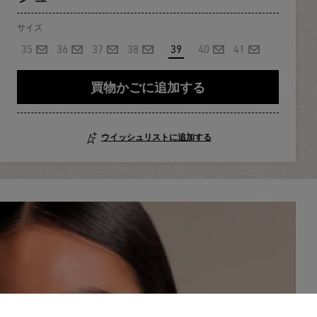
サイズ
35
36
37
38
39
40
41
買物かごに追加する
ウイッシュリストに追加する