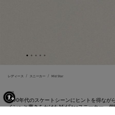
レディース
スニーカー
Mid Star
説明
効にする
1990年代のスケートシーンにヒントを得なが
インへと磨きをかけたMid Starスニーカー
とし、幅広いシーンに対応します。このモデ