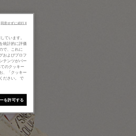
同意せずに続行 X
使用しています。
を統計的に評価
ので、これに
グおよびプロフ
ンテンツがパー
べてのクッキー
お、「クッキー
ください。 で
ーを許可する