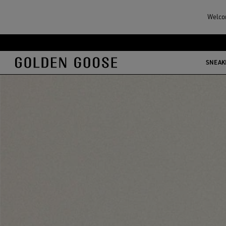
Welcom
メ
フ
イ
ッ
SNEAK
ン
タ
コ
ー
ン
コ
テ
ン
ン
テ
ツ
ン
に
ツ
移
に
行
移
す
行
る
す
る