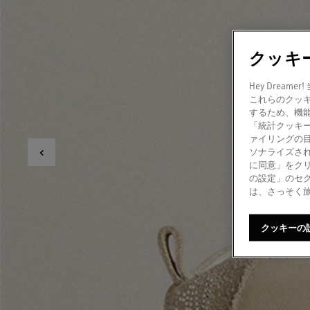
クッキ
Hey Dre
これらのクッ
するため、機
「統計クッキ
ァイリングの
ソナライズされ
に同意」をク
の設定」のセ
は、さっそく
クッキーの