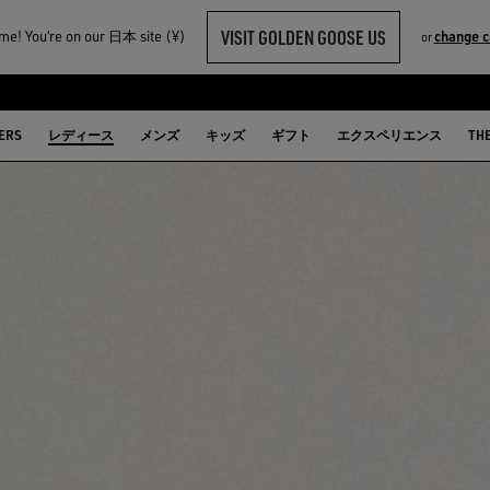
VISIT GOLDEN GOOSE US
e! You‘re on our 日本 site (¥)
change c
or
ERS
レディース
メンズ
キッズ
ギフト
エクスペリエンス
TH