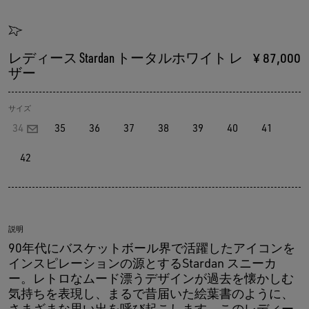
レディース Stardan トータルホワイト レ
¥ 87,000
ザー
サイズ
34
35
36
37
38
39
40
41
42
説明
90年代にバスケットボール界で活躍したアイコンを
インスピレーションの源とするStardan スニーカ
ー。レトロなムード漂うデザインが過去を懐かしむ
気持ちを表現し、まるで昔届いた絵葉書のように、
さまざまな思い出を呼び起こします。このレディー