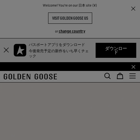
Welcome! You‘re on our 日本 site (¥)
VISIT GOLDEN GOOSE US
change country
or
TY
パスポートアプリをダウンロード
メ
フ
ダウンロー
今後発売予定の新作をいち早くチェ
ド
イ
ッ
ック
ン
タ
コ
ー
ン
コ
テ
ン
ン
テ
ツ
ン
に
ツ
移
に
行
移
す
行
る
す