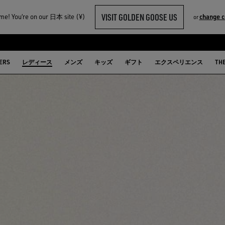
VISIT GOLDEN GOOSE US
e! You‘re on our 日本 site (¥)
change c
or
ERS
レディース
メンズ
キッズ
ギフト
エクスペリエンス
TH