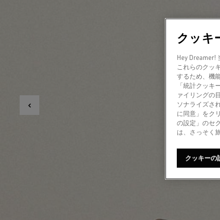
クッキ
Hey Dre
これらのクッ
するため、機
「統計クッキ
ァイリングの
ソナライズされ
に同意」をク
の設定」のセ
は、さっそく
クッキーの