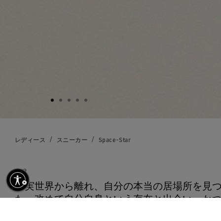
レディース
スニーカー
Space-Star
説明
効にする
現実世界から離れ、自分の本当の居場所を見
た。改めて自分自身という存在と出会い、か
取りで気持ちよく前へと進むその感覚は、ま