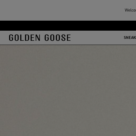
Welcom
メ
フ
イ
ッ
SNEAK
ン
タ
コ
ー
ン
コ
テ
ン
ン
テ
ツ
ン
に
ツ
移
に
行
移
す
行
る
す
る