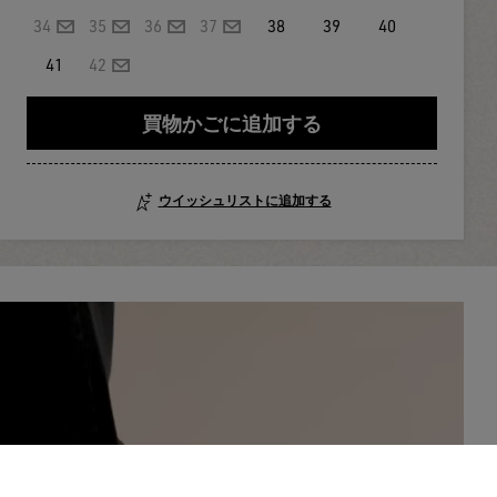
34
35
36
37
38
39
40
41
42
買物かごに追加する
ウイッシュリストに追加する