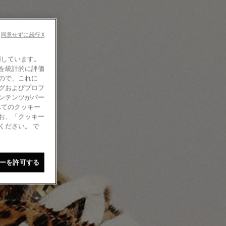
同意せずに続行 X
使用しています。
を統計的に評価
ので、これに
グおよびプロフ
ンテンツがパー
べてのクッキー
お、「クッキー
ください。 で
ーを許可する