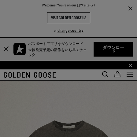
Welcome! You‘re on our 日本 site (¥)
VISIT GOLDEN GOOSE US
change country
or
TY
パスポートアプリをダウンロード
メ
フ
ダウンロー
今後発売予定の新作をいち早くチェ
ド
イ
ッ
ック
ン
タ
コ
ー
ン
コ
テ
ン
ン
テ
ツ
ン
に
ツ
移
に
行
移
す
行
る
す