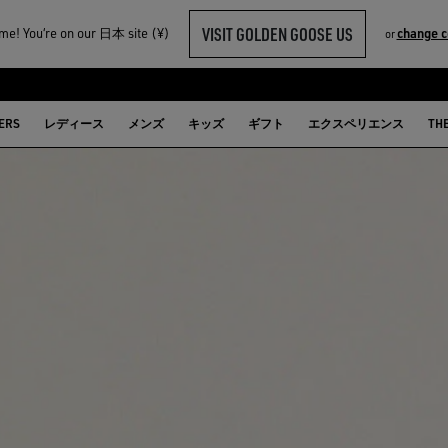
VISIT GOLDEN GOOSE US
e! You‘re on our 日本 site (¥)
change c
or
ERS
レディース
メンズ
キッズ
ギフト
エクスペリエンス
TH