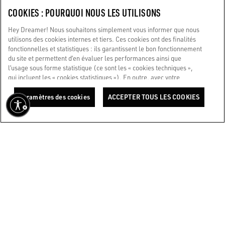
SERVICE CLIENT
COOKIES : POURQUOI NOUS LES UTILISONS
Hey Dreamer! Nous souhaitons simplement vous informer que nous
ENTREPRISE
utilisons des cookies internes et tiers. Ces cookies ont des finalités
fonctionnelles et statistiques : ils garantissent le bon fonctionnement
GOLDEN WORLD
du site et permettent d’en évaluer les performances ainsi que
l’usage sous forme statistique (ce sont les « cookies techniques »,
qui incluent les « cookies statistiques »). En outre, avec votre
NOUS SOMMES LÀ POUR VOUS AIDER
consentement uniquement, nous utilisons également des cookies à
Vous utilisez un lecteur d’écran et vous rencontrez des difficultés ?
des fins marketing et de profilage. Ils nous aident à améliorer votre
Paramètres des cookies
ACCEPTER TOUS LES COOKIES
expérience Golden, en la personnalisant grâce à un contenu unique,
Contactez-nous
adapté à vos centres d’intérêt et à vos préférences. En cliquant sur
« Accepter tous les cookies », vous consentez à l’utilisation de
l’ensemble des cookies. Vous pouvez toutefois gérer vos préférences
Made with ❤ in Venice.
à tout moment dans la section « Paramètres des cookies ». Pour en
Golden Goose S.p.A. ©2026 - Tous droits réservés.
Plus d'infos
savoir plus, veuillez consulter notre Politique relative aux cookies.
Et maintenant, profitez du voyage.
Politique de cookies