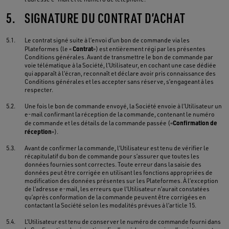
5.
SIGNATURE DU CONTRAT D’ACHAT
5.1.
Le contrat signé suite à l’envoi d’un bon de commande via les
Contrat
Plateformes (le «
») est entièrement régi par les présentes
Conditions générales. Avant de transmettre le bon de commande par
voie télématique à la Société, l’Utilisateur, en cochant une case dédiée
qui apparaît à l’écran, reconnaît et déclare avoir pris connaissance des
Conditions générales et les accepter sans réserve, s’engageant à les
respecter.
5.2.
Une fois le bon de commande envoyé, la Société envoie à l’Utilisateur un
e-mail confirmant la réception de la commande, contenant le numéro
Confirmation de
de commande et les détails de la commande passée («
réception
»).
5.3.
Avant de confirmer la commande, l’Utilisateur est tenu de vérifier le
récapitulatif du bon de commande pour s’assurer que toutes les
données fournies sont correctes. Toute erreur dans la saisie des
données peut être corrigée en utilisant les fonctions appropriées de
modification des données présentes sur les Plateformes. À l’exception
de l’adresse e-mail, les erreurs que l’Utilisateur n’aurait constatées
qu’après conformation de la commande peuvent être corrigées en
contactant la Société selon les modalités prévues à l’article 15.
5.4.
L’Utilisateur est tenu de conserver le numéro de commande fourni dans