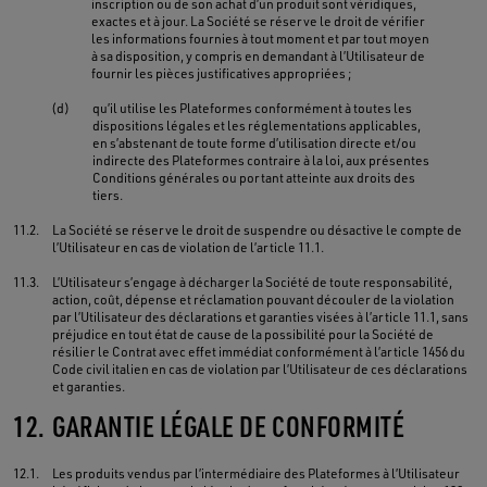
inscription ou de son achat d’un produit sont véridiques,
exactes et à jour. La Société se réserve le droit de vérifier
les informations fournies à tout moment et par tout moyen
à sa disposition, y compris en demandant à l’Utilisateur de
fournir les pièces justificatives appropriées ;
(d)
qu’il utilise les Plateformes conformément à toutes les
dispositions légales et les réglementations applicables,
en s’abstenant de toute forme d’utilisation directe et/ou
indirecte des Plateformes contraire à la loi, aux présentes
Conditions générales ou portant atteinte aux droits des
tiers.
11.2.
La Société se réserve le droit de suspendre ou désactive le compte de
l’Utilisateur en cas de violation de l’article 11.1.
11.3.
L’Utilisateur s’engage à décharger la Société de toute responsabilité,
action, coût, dépense et réclamation pouvant découler de la violation
par l’Utilisateur des déclarations et garanties visées à l’article 11.1, sans
préjudice en tout état de cause de la possibilité pour la Société de
résilier le Contrat avec effet immédiat conformément à l’article 1456 du
Code civil italien en cas de violation par l’Utilisateur de ces déclarations
et garanties.
12.
GARANTIE LÉGALE DE CONFORMITÉ
12.1.
Les produits vendus par l’intermédiaire des Plateformes à l’Utilisateur