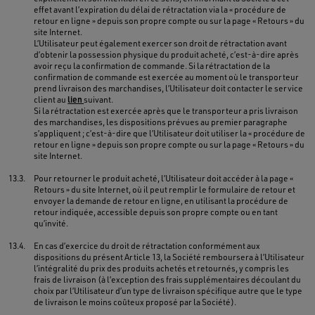
effet avant l’expiration du délai de rétractation via la « procédure de
retour en ligne » depuis son propre compte ou sur la page « Retours » du
site Internet.
L’Utilisateur peut également exercer son droit de rétractation avant
d’obtenir la possession physique du produit acheté, c’est-à-dire après
avoir reçu la confirmation de commande. Si la rétractation de la
confirmation de commande est exercée au moment où le transporteur
prend livraison des marchandises, l’Utilisateur doit contacter le service
client au
lien
suivant.
Si la rétractation est exercée après que le transporteur a pris livraison
des marchandises, les dispositions prévues au premier paragraphe
s’appliquent ; c’est-à-dire que l’Utilisateur doit utiliser la « procédure de
retour en ligne » depuis son propre compte ou sur la page « Retours » du
site Internet.
13.3.
Pour retourner le produit acheté, l’Utilisateur doit accéder à la page «
Retours » du site Internet, où il peut remplir le formulaire de retour et
envoyer la demande de retour en ligne, en utilisant la procédure de
retour indiquée, accessible depuis son propre compte ou en tant
qu’invité.
13.4.
En cas d’exercice du droit de rétractation conformément aux
dispositions du présent Article 13, la Société remboursera à l’Utilisateur
l’intégralité du prix des produits achetés et retournés, y compris les
frais de livraison (à l’exception des frais supplémentaires découlant du
choix par l’Utilisateur d’un type de livraison spécifique autre que le type
de livraison le moins coûteux proposé par la Société).