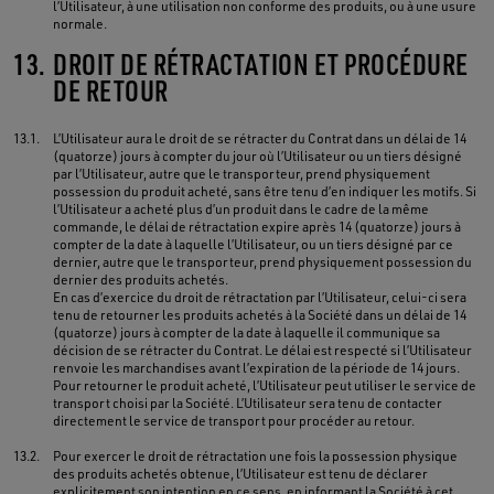
l’Utilisateur, à une utilisation non conforme des produits, ou à une usure
normale.
13.
DROIT DE RÉTRACTATION ET PROCÉDURE
DE RETOUR
13.1.
L’Utilisateur aura le droit de se rétracter du Contrat dans un délai de 14
(quatorze) jours à compter du jour où l’Utilisateur ou un tiers désigné
par l’Utilisateur, autre que le transporteur, prend physiquement
possession du produit acheté, sans être tenu d’en indiquer les motifs. Si
l’Utilisateur a acheté plus d’un produit dans le cadre de la même
commande, le délai de rétractation expire après 14 (quatorze) jours à
compter de la date à laquelle l’Utilisateur, ou un tiers désigné par ce
dernier, autre que le transporteur, prend physiquement possession du
dernier des produits achetés.
En cas d’exercice du droit de rétractation par l’Utilisateur, celui-ci sera
tenu de retourner les produits achetés à la Société dans un délai de 14
(quatorze) jours à compter de la date à laquelle il communique sa
décision de se rétracter du Contrat. Le délai est respecté si l’Utilisateur
renvoie les marchandises avant l’expiration de la période de 14 jours.
Pour retourner le produit acheté, l’Utilisateur peut utiliser le service de
transport choisi par la Société. L’Utilisateur sera tenu de contacter
directement le service de transport pour procéder au retour.
13.2.
Pour exercer le droit de rétractation une fois la possession physique
des produits achetés obtenue, l’Utilisateur est tenu de déclarer
explicitement son intention en ce sens, en informant la Société à cet