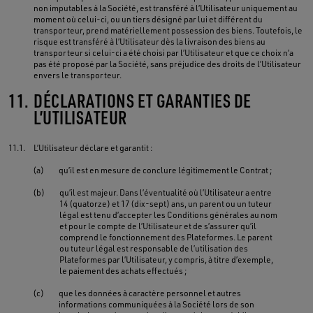
non imputables à la Société, est transféré à l’Utilisateur uniquement au
moment où celui-ci, ou un tiers désigné par lui et différent du
transporteur, prend matériellement possession des biens. Toutefois, le
risque est transféré à l’Utilisateur dès la livraison des biens au
transporteur si celui-ci a été choisi par l’Utilisateur et que ce choix n’a
pas été proposé par la Société, sans préjudice des droits de l’Utilisateur
envers le transporteur.
11.
DÉCLARATIONS ET GARANTIES DE
L’UTILISATEUR
11.1.
L’Utilisateur déclare et garantit :
(a)
qu’il est en mesure de conclure légitimement le Contrat ;
(b)
qu’il est majeur. Dans l’éventualité où l’Utilisateur a entre
14 (quatorze) et 17 (dix-sept) ans, un parent ou un tuteur
légal est tenu d’accepter les Conditions générales au nom
et pour le compte de l’Utilisateur et de s’assurer qu’il
comprend le fonctionnement des Plateformes. Le parent
ou tuteur légal est responsable de l’utilisation des
Plateformes par l’Utilisateur, y compris, à titre d’exemple,
le paiement des achats effectués ;
(c)
que les données à caractère personnel et autres
informations communiquées à la Société lors de son