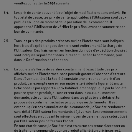
veuillez consulter la
page
suivante.
9.4.
Les prix de vente peuvent faire l’objet de modifications sans préavis. En
tout état de cause, les prix de vente applicables à l’Utilisateur sont ceux
publiés en ligne au moment de la passation de la commande. Il
appartient à l’Utilisateur de vérifier le prix final avant de soumettre son
bon de commande.
9.5.
Tous les prix des produits présents sur les Plateformes sont indiqués
hors frais d’expédition ; ces derniers sont entièrement à la charge de
l’Utilisateur. Ces frais varient en fonction du mode d’expédition choisi et
sont indiqués séparément dans le récapitulatif de la commande, puis
dans la Confirmation de réception.
9.6.
La Société s’efforce de vérifier constamment l’exactitude des prix
affichés sur les Plateformes, sans pouvoir garantir l’absence d’erreurs.
Dans l’éventualité où la Société constate une erreur sur le prix d’un
produit, par exemple une erreur matérielle évidente figurant dans la
fiche produit par rapport au prix habituellement appliqué par la Société
pour ce type de produit, ou une erreur dans le calcul du montant
demandé, elle contacte l’Utilisateur dans les plus brefs délais et lui
propose de confirmer l’achat au prix corrigé ou de l’annuler. Il est
entendu qu’en cas d’annulation de la commande, la Société rembourse
sans délai à l’Utilisateur les montants déjà versés. Les remboursements
sont effectués en utilisant le même moyen de paiement que celui utilisé
par l’Utilisateur pour effectuer l’achat.
En tout état de cause, la Société n’est en aucun cas tenue d’accepter ou
de traiter une commande pour un produit affiché à un prix incorrect.