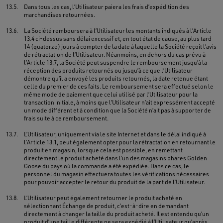
13.5.
Dans tous les cas, l’Utilisateur paiera les frais d’expédition des
marchandises retournées.
13.6.
La Société remboursera à l’Utilisateur les montants indiqués à l’Article
13.4 ci-dessus sans délai excessif et, en tout état de cause, au plus tard
14 (quatorze) jours à compter de la date à laquelle la Société reçoit l’avis
de rétractation de l’Utilisateur. Néanmoins, en dehors du cas prévu à
l’Article 13.7, la Société peut suspendre le remboursement jusqu’à la
réception des produits retournés ou jusqu’à ce que l’Utilisateur
démontre qu’il a envoyé les produits retournés, la date retenue étant
celle du premier de ces faits. Le remboursement sera effectué selon le
même mode de paiement que celui utilisé par l’Utilisateur pour la
transaction initiale, à moins que l’Utilisateur n’ait expressément accepté
un mode différent et à condition que la Société n’ait pas à supporter de
frais suite à ce remboursement.
13.7.
L’Utilisateur, uniquement via le site Internet et dans le délai indiqué à
l’Article 13.1, peut également opter pour la rétractation en retournant le
produit en magasin, lorsque cela est possible, en remettant
directement le produit acheté dans l’un des magasins phares Golden
Goose du pays où la commande a été expédiée. Dans ce cas, le
personnel du magasin effectuera toutes les vérifications nécessaires
pour pouvoir accepter le retour du produit de la part de l’Utilisateur.
13.8.
L’Utilisateur peut également retourner le produit acheté en
sélectionnant Échange de produit, c’est-à-dire en demandant
directement à changer la taille du produit acheté. Il est entendu qu’un
produit d’une taille différente ne sera expédié à l’Utilisateur qu’après