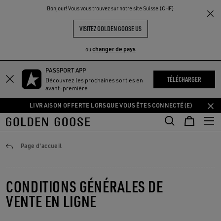
THE
Bonjour! Vous vous trouvez sur notre site Suisse (CHF)
UX
EXPÉRIENCES
COMMUNITY
VISITEZ GOLDEN GOOSE US
changer de pays
ou
PASSPORT APP
Aller
Aller
TÉLÉCHARGER
Découvrez les prochaines sorties en
au
au
avant-première
contenu
contenu
LIVRAISON OFFERTE LORSQUE VOUS ÊTES CONNECTÉ(E)
principal
du
pied
de
page
Conditions générales de vente
Page d'accueil
CONDITIONS GÉNÉRALES DE
VENTE EN LIGNE