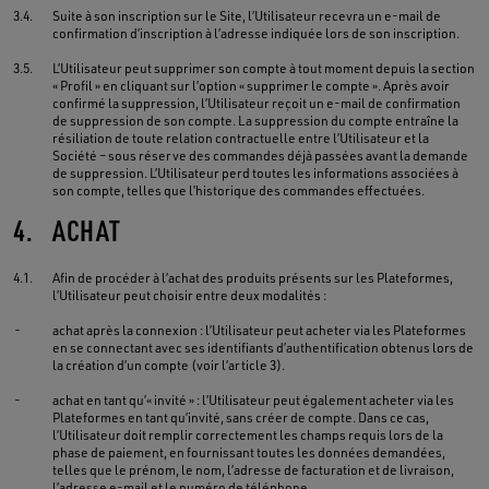
3.4.
Suite à son inscription sur le Site, l’Utilisateur recevra un e-mail de
confirmation d’inscription à l’adresse indiquée lors de son inscription.
3.5.
L’Utilisateur peut supprimer son compte à tout moment depuis la section
« Profil » en cliquant sur l’option « supprimer le compte ». Après avoir
confirmé la suppression, l’Utilisateur reçoit un e-mail de confirmation
de suppression de son compte. La suppression du compte entraîne la
résiliation de toute relation contractuelle entre l’Utilisateur et la
Société – sous réserve des commandes déjà passées avant la demande
de suppression. L’Utilisateur perd toutes les informations associées à
son compte, telles que l’historique des commandes effectuées.
4.
ACHAT
4.1.
Afin de procéder à l’achat des produits présents sur les Plateformes,
l’Utilisateur peut choisir entre deux modalités :
-
achat après la connexion : l’Utilisateur peut acheter via les Plateformes
en se connectant avec ses identifiants d’authentification obtenus lors de
la création d’un compte (voir l’article 3).
-
achat en tant qu’« invité » : l’Utilisateur peut également acheter via les
Plateformes en tant qu’invité, sans créer de compte. Dans ce cas,
l’Utilisateur doit remplir correctement les champs requis lors de la
phase de paiement, en fournissant toutes les données demandées,
telles que le prénom, le nom, l’adresse de facturation et de livraison,
l’adresse e-mail et le numéro de téléphone.