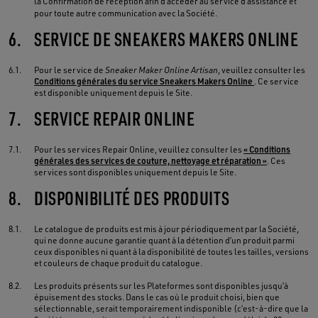
la Confirmation de réception afin d’accéder au service d’assistance et
pour toute autre communication avec la Société.
6.
SERVICE DE SNEAKERS MAKERS ONLINE
6.1.
Pour le service de
Sneaker Maker Online Artisan
, veuillez consulter les
Conditions générales du service Sneakers Makers Online
. Ce service
est disponible uniquement depuis le Site.
7.
SERVICE REPAIR ONLINE
7.1.
Pour les services Repair Online, veuillez consulter les
« Conditions
générales des services de couture, nettoyage et réparation »
. Ces
services sont disponibles uniquement depuis le Site.
8.
DISPONIBILITÉ DES PRODUITS
8.1.
Le catalogue de produits est mis à jour périodiquement par la Société,
qui ne donne aucune garantie quant à la détention d’un produit parmi
ceux disponibles ni quant à la disponibilité de toutes les tailles, versions
et couleurs de chaque produit du catalogue.
8.2.
Les produits présents sur les Plateformes sont disponibles jusqu’à
épuisement des stocks. Dans le cas où le produit choisi, bien que
sélectionnable, serait temporairement indisponible (c’est-à-dire que la