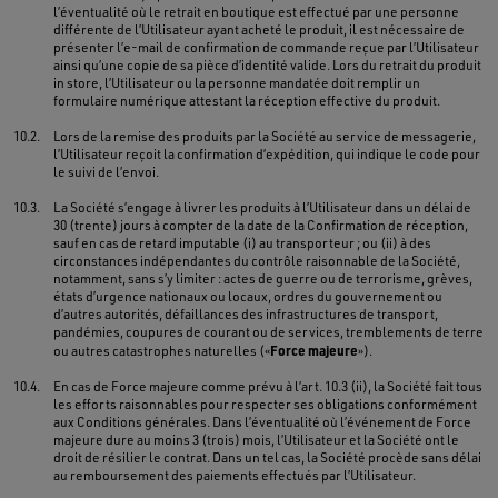
l’éventualité où le retrait en boutique est effectué par une personne
différente de l’Utilisateur ayant acheté le produit, il est nécessaire de
présenter l’e-mail de confirmation de commande reçue par l’Utilisateur
ainsi qu’une copie de sa pièce d’identité valide. Lors du retrait du produit
in store, l’Utilisateur ou la personne mandatée doit remplir un
formulaire numérique attestant la réception effective du produit.
10.2.
Lors de la remise des produits par la Société au service de messagerie,
l’Utilisateur reçoit la confirmation d’expédition, qui indique le code pour
le suivi de l’envoi.
10.3.
La Société s’engage à livrer les produits à l’Utilisateur dans un délai de
30 (trente) jours à compter de la date de la Confirmation de réception,
sauf en cas de retard imputable (i) au transporteur ; ou (ii) à des
circonstances indépendantes du contrôle raisonnable de la Société,
notamment, sans s’y limiter : actes de guerre ou de terrorisme, grèves,
états d’urgence nationaux ou locaux, ordres du gouvernement ou
d’autres autorités, défaillances des infrastructures de transport,
pandémies, coupures de courant ou de services, tremblements de terre
Force majeure
ou autres catastrophes naturelles («
»).
10.4.
En cas de Force majeure comme prévu à l’art. 10.3 (ii), la Société fait tous
les efforts raisonnables pour respecter ses obligations conformément
aux Conditions générales. Dans l’éventualité où l’événement de Force
majeure dure au moins 3 (trois) mois, l’Utilisateur et la Société ont le
droit de résilier le contrat. Dans un tel cas, la Société procède sans délai
au remboursement des paiements effectués par l’Utilisateur.