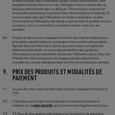
produit souhaité dans la boutique Golden Goose sélectionnée, sans
obligation d’achat. Dans un tel cas, l’Utilisateur doit se rendre dans la
boutique sélectionnée dans un délai de 72 heures pour examiner et
éventuellement acheter le produit. Dans l’éventualité où le délai de 72
heures expire sans que l’Utilisateur se rende en boutique, ou dans
l’éventualité où l’Utilisateur décide de ne pas acheter le produit une fois
sur place, celui-ci cesse d’être considéré comme « réservé » en
boutique.
8.6.
Chaque produit est accompagné d’une fiche descriptive indiquant ses
principales caractéristiques. Les images et les couleurs des produits
figurant dans les fiches descriptives peuvent ne pas correspondre
fidèlement à la réalité, en raison des paramètres des systèmes
informatiques ou des dispositifs utilisés par l’Utilisateur pour visiter les
Plateformes. Par conséquent, les images publiées doivent être
considérées comme indicatives dans la limite d’une tolérance normale.
9.
PRIX DES PRODUITS ET MODALITÉS DE
PAIEMENT
9.1.
Les prix de vente sont exprimés dans la devise indiquée et incluent la
TVA.
9.2.
L’Utilisateur peut régler ses achats par les moyens de paiement
indiqués sur la
page suivante
, que la Société met régulièrement à jour.
9.3.
9.3. Pour de plus amples informations sur les moyens de paiement,