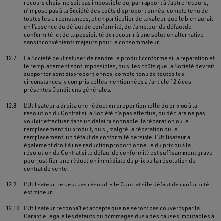
recours choisi ne soit pas impossible ou, par rapport à l’autre recours,
n’impose pas à la Société des coûts disproportionnés, compte tenu de
toutes les circonstances, et en particulier de la valeur que le bien aurait
en l’absence du défaut de conformité, de l’ampleur du défaut de
conformité, et de la possibilité de recourir à une solution alternative
sans inconvénients majeurs pour le consommateur.
12.7.
La Société peut refuser de rendre le produit conforme si la réparation et
le remplacement sont impossibles, ou si les coûts que la Société devrait
supporter sont disproportionnés, compte tenu de toutes les
circonstances, y compris celles mentionnées à l’article 12.6 des
présentes Conditions générales.
12.8.
L’Utilisateur a droit à une réduction proportionnelle du prix ou à la
résolution du Contrat si la Société n’a pas effectué, ou déclare ne pas
vouloir effectuer dans un délai raisonnable, la réparation ou le
remplacement du produit, ou si, malgré la réparation ou le
remplacement, un défaut de conformité persiste. L’Utilisateur a
également droit à une réduction proportionnelle du prix ou à la
résolution du Contrat si le défaut de conformité est suffisamment grave
pour justifier une réduction immédiate du prix ou la résolution du
contrat de vente.
12.9.
L’Utilisateur ne peut pas résoudre le Contrat si le défaut de conformité
est mineur.
12.10.
L’Utilisateur reconnaît et accepte que ne seront pas couverts par la
Garantie légale les défauts ou dommages dus à des causes imputables à