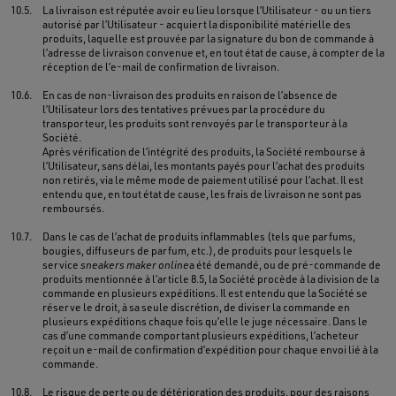
10.5.
La livraison est réputée avoir eu lieu lorsque l’Utilisateur - ou un tiers
autorisé par l’Utilisateur - acquiert la disponibilité matérielle des
produits, laquelle est prouvée par la signature du bon de commande à
l’adresse de livraison convenue et, en tout état de cause, à compter de la
réception de l’e-mail de confirmation de livraison.
10.6.
En cas de non-livraison des produits en raison de l’absence de
l’Utilisateur lors des tentatives prévues par la procédure du
transporteur, les produits sont renvoyés par le transporteur à la
Société.
Après vérification de l’intégrité des produits, la Société rembourse à
l’Utilisateur, sans délai, les montants payés pour l’achat des produits
non retirés, via le même mode de paiement utilisé pour l’achat. Il est
entendu que, en tout état de cause, les frais de livraison ne sont pas
remboursés.
10.7.
Dans le cas de l’achat de produits inflammables (tels que parfums,
bougies, diffuseurs de parfum, etc.), de produits pour lesquels le
service
sneakers maker online
a été demandé, ou de pré-commande de
produits mentionnée à l’article 8.5, la Société procède à la division de la
commande en plusieurs expéditions. Il est entendu que la Société se
réserve le droit, à sa seule discrétion, de diviser la commande en
plusieurs expéditions chaque fois qu’elle le juge nécessaire. Dans le
cas d’une commande comportant plusieurs expéditions, l’acheteur
reçoit un e-mail de confirmation d’expédition pour chaque envoi lié à la
commande.
10.8.
Le risque de perte ou de détérioration des produits, pour des raisons