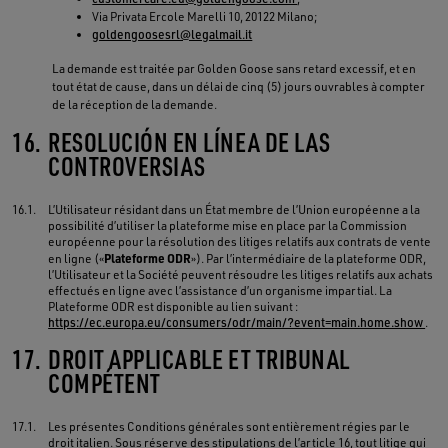
Via Privata Ercole Marelli 10, 20122 Milano;
goldengoosesrl@legalmail.it
La demande est traitée par Golden Goose sans retard excessif, et en
tout état de cause, dans un délai de cinq (5) jours ouvrables à compter
de la réception de la demande.
16.
RESOLUCIÓN EN LÍNEA DE LAS
CONTROVERSIAS
16.1.
L’Utilisateur résidant dans un État membre de l’Union européenne a la
possibilité d’utiliser la plateforme mise en place par la Commission
européenne pour la résolution des litiges relatifs aux contrats de vente
Plateforme ODR
en ligne («
»). Par l’intermédiaire de la plateforme ODR,
l’Utilisateur et la Société peuvent résoudre les litiges relatifs aux achats
effectués en ligne avec l’assistance d’un organisme impartial. La
Plateforme ODR est disponible au lien suivant :
https://ec.europa.eu/consumers/odr/main/?event=main.home.show
.
17.
DROIT APPLICABLE ET TRIBUNAL
COMPÉTENT
17.1.
Les présentes Conditions générales sont entièrement régies par le
droit italien. Sous réserve des stipulations de l’article 16, tout litige qui