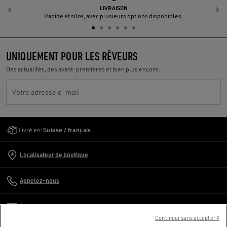
LIVRAISON
Précédent
S
Rapide et sûre, avec plusieurs options disponibles.
UNIQUEMENT POUR LES RÊVEURS
Des actualités, des avant-premières et bien plus encore.
Votre adresse e-mail
Golden Goose Services
Livré en:
Suisse / français
Localisateur de boutique
Appelez-nous
Écrivez-nous un e-mail
Continuer sans accepter X