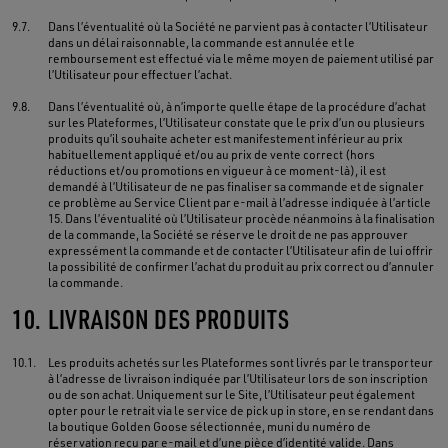
9.7.
Dans l’éventualité où la Société ne parvient pas à contacter l’Utilisateur
dans un délai raisonnable, la commande est annulée et le
remboursement est effectué via le même moyen de paiement utilisé par
l’Utilisateur pour effectuer l’achat.
9.8.
Dans l’éventualité où, à n’importe quelle étape de la procédure d’achat
sur les Plateformes, l’Utilisateur constate que le prix d’un ou plusieurs
produits qu’il souhaite acheter est manifestement inférieur au prix
habituellement appliqué et/ou au prix de vente correct (hors
réductions et/ou promotions en vigueur à ce moment-là), il est
demandé à l’Utilisateur de ne pas finaliser sa commande et de signaler
ce problème au Service Client par e-mail à l’adresse indiquée à l’article
15. Dans l’éventualité où l’Utilisateur procède néanmoins à la finalisation
de la commande, la Société se réserve le droit de ne pas approuver
expressément la commande et de contacter l’Utilisateur afin de lui offrir
la possibilité de confirmer l’achat du produit au prix correct ou d’annuler
la commande.
10.
LIVRAISON DES PRODUITS
10.1.
Les produits achetés sur les Plateformes sont livrés par le transporteur
à l’adresse de livraison indiquée par l’Utilisateur lors de son inscription
ou de son achat. Uniquement sur le Site, l’Utilisateur peut également
opter pour le retrait via le service de pick up in store, en se rendant dans
la boutique Golden Goose sélectionnée, muni du numéro de
réservation reçu par e-mail et d’une pièce d’identité valide. Dans