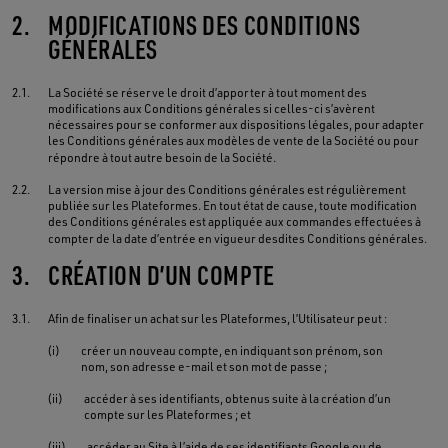
2.
MODIFICATIONS DES CONDITIONS
GÉNÉRALES
2.1.
La Société se réserve le droit d’apporter à tout moment des
modifications aux Conditions générales si celles-ci s’avèrent
nécessaires pour se conformer aux dispositions légales, pour adapter
les Conditions générales aux modèles de vente de la Société ou pour
répondre à tout autre besoin de la Société.
2.2.
La version mise à jour des Conditions générales est régulièrement
publiée sur les Plateformes. En tout état de cause, toute modification
des Conditions générales est appliquée aux commandes effectuées à
compter de la date d’entrée en vigueur desdites Conditions générales.
3.
CRÉATION D’UN COMPTE
3.1.
Afin de finaliser un achat sur les Plateformes, l’Utilisateur peut :
(i)
créer un nouveau compte, en indiquant son prénom, son
nom, son adresse e-mail et son mot de passe ;
(ii)
accéder à ses identifiants, obtenus suite à la création d’un
compte sur les Plateformes ; et
(iii)
accéder au Site à l’aide de ses identifiants Google ou de