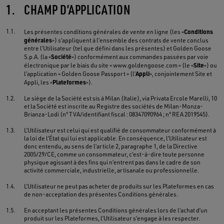
1.
CHAMP D’APPLICATION
1.1.
Conditions
Les présentes conditions générales de vente en ligne (les «
générales
») s’appliquent à l’ensemble des contrats de vente conclus
entre l’Utilisateur (tel que défini dans les présentes) et Golden Goose
Société
S.p.A. (la «
») conformément aux commandes passées par voie
Site
électronique par le biais du site « www.goldengoose.com » (le «
») ou
Appli
l’application « Golden Goose Passport » (l’
», conjointement Site et
Plateformes
Appli, les «
»).
1.2.
Le siège de la Société est sis à Milan (Italie), via Privata Ercole Marelli, 10
et la Société est inscrite au Registre des sociétés de Milan-Monza-
Brianza-Lodi (nº TVA/identifiant fiscal : 08347090964 ; nº REA 2019545).
1.3.
L’Utilisateur est celui qui est qualifié de consommateur conformément à
la loi de l’État qui lui est applicable. En conséquence, l’Utilisateur est
donc entendu, au sens de l’article 2, paragraphe 1, de la Directive
2005/29/CE, comme un consommateur, c’est-à-dire toute personne
physique agissant à des fins qui n’entrent pas dans le cadre de son
activité commerciale, industrielle, artisanale ou professionnelle.
1.4.
L’Utilisateur ne peut pas acheter de produits sur les Plateformes en cas
de non-acceptation des présentes Conditions générales.
1.5.
En acceptant les présentes Conditions générales lors de l’achat d’un
produit sur les Plateformes, l’Utilisateur s’engage à les respecter.