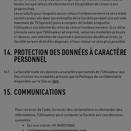
toutes les opérations d’enlèvement et d’expédition de retour à ses
propres frais.
Les produits pour lesquels aucun retour/remboursement ne sera traité
seront conservés dans les entrepôts de la Société pendant une période
maximale de 15 (quinze) jours à compter de la date à laquelle
l’Utilisateur est informé du refus du retour/remboursement. Si ce délai
s’écoule sans que l’Utilisateur ait exprimé, selon les modalités prévues
ci-dessus, son intention de reprendre possession desdits articles, la
Société sera en droit d’en disposer, et leur retour ne sera plus possible.
14.
PROTECTION DES DONNÉES À CARACTÈRE
PERSONNEL
14.1.
La Société traite les données à caractère personnel de l’Utilisateur aux
fins et selon les modalités prévues par la Politique de confidentialité
disponible sur le Site au
lien
.
15.
COMMUNICATIONS
Pour recevoir de l’aide, formuler des réclamations ou demander des
informations, l’Utilisateur peut contacter la Société aux coordonnées
suivantes :
Service clients +41 0435510364
customercare.eu@goldengoose.com
;