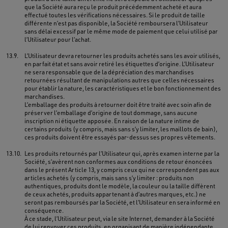
que la Société aura reçu le produit précédemment acheté et aura
effectué toutes les vérifications nécessaires. Si le produit de taille
différente n’est pas disponible, la Société remboursera l’Utilisateur
sans délai excessif par le même mode de paiement que celui utilisé par
l’Utilisateur pour l’achat.
13.9.
L’Utilisateur devra retourner les produits achetés sans les avoir utilisés,
en parfait état et sans avoir retiré les étiquettes d’origine. L’Utilisateur
ne sera responsable que de la dépréciation des marchandises
retournées résultant de manipulations autres que celles nécessaires
pour établir la nature, les caractéristiques et le bon fonctionnement des
marchandises.
L’emballage des produits à retourner doit être traité avec soin afin de
préserver l’emballage d’origine de tout dommage, sans aucune
inscription ni étiquette apposée. En raison de la nature intime de
certains produits (y compris, mais sans s’y limiter, les maillots de bain),
ces produits doivent être essayés par-dessus ses propres vêtements.
13.10.
Les produits retournés par l’Utilisateur qui, après examen interne par la
Société, s’avèrent non conformes aux conditions de retour énoncées
dans le présent Article 13, y compris ceux qui ne correspondent pas aux
articles achetés (y compris, mais sans s’y limiter : produits non
authentiques, produits dont le modèle, la couleur ou la taille diffèrent
de ceux achetés, produits appartenant à d’autres marques, etc.) ne
seront pas remboursés par la Société, et l’Utilisateur en sera informé en
conséquence.
À ce stade, l’Utilisateur peut, via le site Internet, demander à la Société
de lui renvoyer ces produits, en organisant de manière indépendante