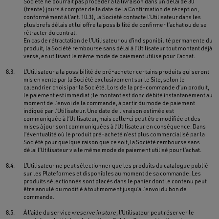
Société ne pourrait pas procéder à la livraison dans un délai de 30
(trente) jours à compter de la date de la Confirmation de réception,
conformément à l’art. 10.3), la Société contacte l’Utilisateur dans les
plus brefs délais et lui offre la possibilité de confirmer l’achat ou de se
rétracter du contrat.
En cas de rétractation de l’Utilisateur ou d’indisponibilité permanente du
produit, la Société rembourse sans délai à l’Utilisateur tout montant déjà
versé, en utilisant le même mode de paiement utilisé pour l’achat.
8.3.
L’Utilisateur a la possibilité de pré-acheter certains produits qui seront
mis en vente par la Société exclusivement sur le Site, selon le
calendrier choisi par la Société. Lors de la pré-commande d’un produit,
le paiement est immédiat ; le montant est donc débité instantanément au
moment de l’envoi de la commande, à partir du mode de paiement
indiqué par l’Utilisateur. Une date de livraison estimée est
communiquée à l’Utilisateur, mais celle-ci peut être modifiée et des
mises à jour sont communiquées à l’Utilisateur en conséquence. Dans
l’éventualité où le produit pré-acheté n’est plus commercialisé par la
Société pour quelque raison que ce soit, la Société rembourse sans
délai l’Utilisateur via le même mode de paiement utilisé pour l’achat.
8.4.
L’Utilisateur ne peut sélectionner que les produits du catalogue publié
sur les Plateformes et disponibles au moment de sa commande. Les
produits sélectionnés sont placés dans le panier dont le contenu peut
être annulé ou modifié à tout moment jusqu’à l’envoi du bon de
commande.
8.5.
À l’aide du service «
reserve in store
, l’Utilisateur peut réserver le