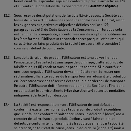
bénéficient de la garantie légale de conformité prévue aux articles 128
Garantie légale
et suivants du Code italien de la consommation («
»).
12.2.
Sous réserve des stipulations de l’article 8.6 ci-dessus, la Société est
tenue de livrer à l’Utilisateur des produits conformes au Contrat, selon
les exigences subjectives et objectives définies par l’art. 129,
paragraphes 2 et 3, du Code italien de la Consommation, lorsque cela
est pertinent et compatible, et conformes aux descriptions publiées sur
les Plateformes. L’Utilisateur reconnaît et accepte que l’effet «
usé
» qui
caractérise certains produits de la Société ne saurait être considéré
comme un défaut de conformité.
12.3.
Lors de la livraison du produit, l’Utilisateur est tenu de vérifier que
l’emballage (i) est intact et sans signe de dommage, d’altération ou de
falsification, et (ii) contient tous les produits achetés. Si le contrôle a
une issue négative, l’Utilisateur devra immédiatement formuler une
réclamation officielle auprès du transporteur, en refusant le produit ou
en l’acceptant avec des réserves écrites sur le bordereau de transport.
En outre, l’Utilisateur doit informer rapidement la Société de l’incident,
Service clients
en contactant le service clients («
») selon les modalités
indiquées à l’article 15 ci-dessous.
12.4.
La Société est responsable envers l’Utilisateur de tout défaut de
conformité existant au moment de la livraison du produit, à condition
que le défaut de conformité soit apparu dans un délai de 2 (deux) ans à
compter de la livraison du produit. L’action visant à faire valoir les
défauts de conformité non dissimulés frauduleusement par la Société
se prescrit, en tout état de cause, dans un délai de 26 (vingt-six) mois à