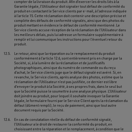
compter de la livraison du produit. Afin d’exercer les droits liés à la
Garantie légale, l’Utilisateur doit signaler tout défaut de conformité du
produit en contactant le Service clients par e-mail, à l’adresse indiquée
à l’article 15. Cette réclamation doit contenir une description précise et
complète des défauts de conformité signalés, ainsi que des photos du
produit mettant en évidence le défaut de conformité mentionné. Le
Service clients accuse réception de la réclamation de l’Utilisateur dans
les meilleurs délais, puis lui adresse un formulaire supplémentaire à
remplir et lui communique les instructions pour l’éventuel retour du
produit.
12.5.
Le retour, ainsi que la réparation ou le remplacement du produit
conformément à l’article 12.6, sont entièrement pris en charge par la
Société, si, à la lumière de la réclamation et de justificatifs
photographiques, ainsi que du numéro de commande ou du reçu
d’achat, le Service clients juge que le défaut signalé est avéré. Si, en
revanche, le Service clients, après analyse des photos, estime que la
réclamation de l’Utilisateur n’est pas justifiée, ce dernier est libre
d’envoyer le produit à la Société, à ses propres frais, dans le seul but
que la Société puisse le soumettre à une analyse physique. L’Utilisateur
doit joindre au produit, pour lequel il souhaite invoquer la Garantie
légale, le formulaire fourni par le Service Client après la réclamation du
défaut (dûment rempli), le reçu de paiement, ainsi que tout autre
document requis par la Société.
12.6.
En cas de constatation réelle du défaut de conformité signalé,
l’Utilisateur a le droit de restaurer la conformité du produit, en
choisissant entre la réparation et le remplacement, à condition que le