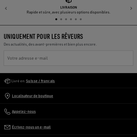
LIVRAISON
Précédent
S
Rapide et sûre, avec plusieurs options disponibles.
UNIQUEMENT POUR LES RÊVEURS
Des actualités, des avant-premières et bien plus encore.
Votre adresse e-mail
Golden Goose Services
Livré en:
Suisse / français
Localisateur de boutique
Appelez-nous
Écrivez-nous un e-mail