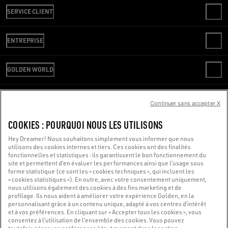
SERVICE CLIENT
CONTACTS
ENTREPRISE
FAQ
VÉRIFIER VOTRE COMMANDE
WE ARE GOLDEN
LIVRAISON
GOLDEN WORLD
CODE ÉTHIQUE
RETOURS
DURABILITÉ
SERVICE REPAIR
PAIEMENT
CARRIÈRES
SERVICE DE PRESSE
Continuer sans accepter X
GUIDE DES TAILLES
NOUS SOMMES LÀ POUR VOUS AIDER
SERVICE DE PRESSE
CONDITIONS DE VENTE
Vous utilisez un lecteur d’écran et vous rencontrez des difficultés ?
COOKIES : POURQUOI NOUS LES UTILISONS
CONDITIONS D’UTILISATION
POLITIQUE DE CONFIDENTIALITÉ
Contactez-nous
Hey Dreamer! Nous souhaitons simplement vous informer que nous
utilisons des cookies internes et tiers. Ces cookies ont des finalités
COOKIES
fonctionnelles et statistiques : ils garantissent le bon fonctionnement du
PARAMÈTRES DES COOKIES
site et permettent d’en évaluer les performances ainsi que l’usage sous
forme statistique (ce sont les « cookies techniques », qui incluent les
Made with ❤ in Venice.
« cookies statistiques »). En outre, avec votre consentement uniquement,
nous utilisons également des cookies à des fins marketing et de
Golden Goose S.p.A. ©2026 - Tous droits réservés.
Plus d'infos
profilage. Ils nous aident à améliorer votre expérience Golden, en la
personnalisant grâce à un contenu unique, adapté à vos centres d’intérêt
et à vos préférences. En cliquant sur « Accepter tous les cookies », vous
consentez à l’utilisation de l’ensemble des cookies. Vous pouvez