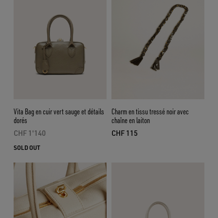
Vita Bag en cuir vert sauge et détails
Charm en tissu tressé noir avec
dorés
chaîne en laiton
CHF 1'140
CHF 115
prix actuel CHF 1'140
prix actuel CHF 115
SOLD OUT