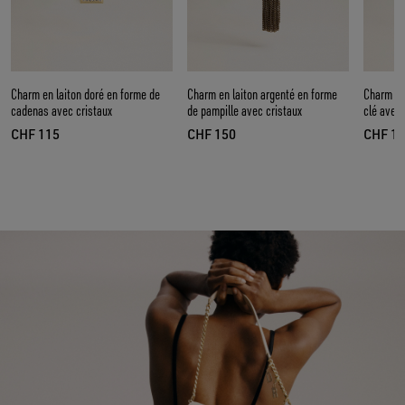
Charm en laiton doré en forme de
Charm en laiton argenté en forme
Charm en
cadenas avec cristaux
de pampille avec cristaux
clé avec 
CHF 115
CHF 150
CHF 1
prix actuel CHF 115
prix actuel CHF 150
prix a