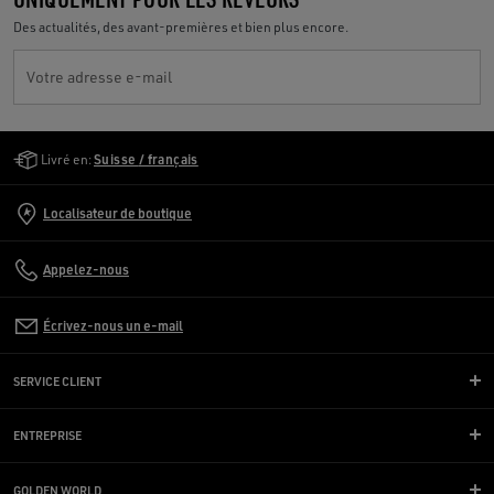
Des actualités, des avant-premières et bien plus encore.
Votre adresse e-mail
Golden Goose Services
Livré en:
Suisse / français
Localisateur de boutique
Appelez-nous
Écrivez-nous un e-mail
SERVICE CLIENT
ENTREPRISE
GOLDEN WORLD