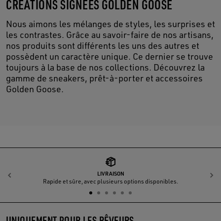
CRÉATIONS SIGNÉES GOLDEN GOOSE
Nous aimons les mélanges de styles, les surprises et
les contrastes. Grâce au savoir-faire de nos artisans,
nos produits sont différents les uns des autres et
possèdent un caractère unique. Ce dernier se trouve
toujours à la base de nos collections. Découvrez la
gamme de sneakers, prêt-à-porter et accessoires
Golden Goose.
LIVRAISON
Précédent
S
Rapide et sûre, avec plusieurs options disponibles.
UNIQUEMENT POUR LES RÊVEURS