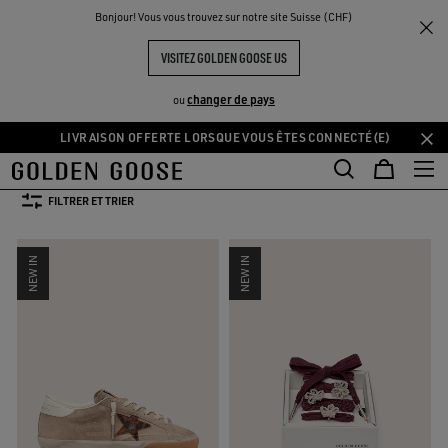
THE
Bonjour! Vous vous trouvez sur notre site Suisse (CHF)
Femme
Nouveautés
UX
EXPÉRIENCES
COMMUNITY
NOUVEAUTÉS FEMME
VISITEZ GOLDEN GOOSE US
81 PRODUITS
changer de pays
ou
LIVRAISON OFFERTE LORSQUE VOUS ÊTES CONNECTÉ(E)
Aller
Aller
TAILLE:
U
34
35
36
37
38
39
au
au
contenu
contenu
FILTRER ET TRIER
principal
du
pied
NEW IN
NEW IN
de
page