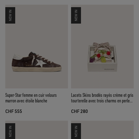
NEW IN
NEW IN
Super-Star femme en cuir velours
Lacets Skins brodés rayés crème et gris
marron avec étoile blanche
tourterelle avec trois charms en perles
en forme de fruit
CHF 555
CHF 280
NEW IN
NEW IN