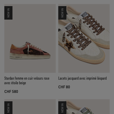
NEW IN
NEW IN
Stardan femme en cuir velours rose
Lacets jacquard avec imprimé léopard
avec étoile beige
CHF 80
CHF 580
NEW IN
NEW IN