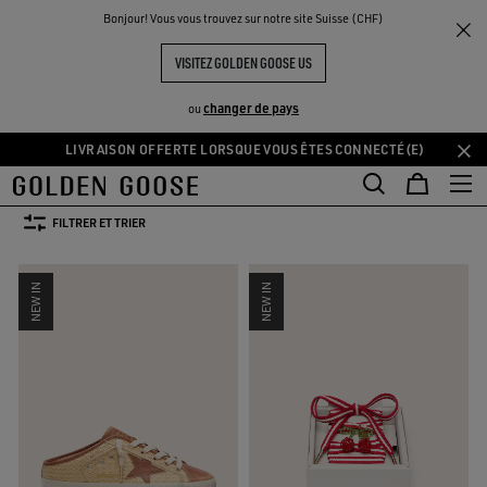
THE
Bonjour! Vous vous trouvez sur notre site Suisse (CHF)
Femme
Vêtements
Summer Selection
UX
EXPÉRIENCES
COMMUNITY
SÉLECTION ESTIVALE FEMME
VISITEZ GOLDEN GOOSE US
73 PRODUITS
changer de pays
ou
LIVRAISON OFFERTE LORSQUE VOUS ÊTES CONNECTÉ(E)
Aller
Aller
Leather Selection
Activewear
Summer Selection
Tout Voir
au
au
es
Leather Selection
Activewear
Summer Selection
contenu
contenu
FILTRER ET TRIER
principal
du
pied
NEW IN
NEW IN
de
page