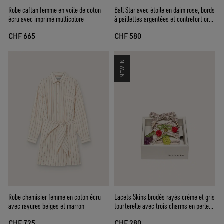
Robe caftan femme en voile de coton
Ball Star avec étoile en daim rose, bords
écru avec imprimé multicolore
à paillettes argentées et contrefort or
rose
CHF 665
CHF 580
NEW IN
Robe chemisier femme en coton écru
Lacets Skins brodés rayés crème et gris
avec rayures beiges et marron
tourterelle avec trois charms en perles
en forme de fruit
CHF 725
CHF 280