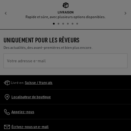
LIVRAISON
Précédent
S
Rapide et sûre, avec plusieurs options disponibles.
UNIQUEMENT POUR LES RÊVEURS
Des actualités, des avant-premières et bien plus encore.
Votre adresse e-mail
Golden Goose Services
Livré en:
Suisse / français
Localisateur de boutique
Appelez-nous
Écrivez-nous un e-mail