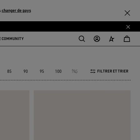
changer de pays
u
E COMMUNITY
85
90
95
100
105
110
120
130
FILTRER ET TRIER