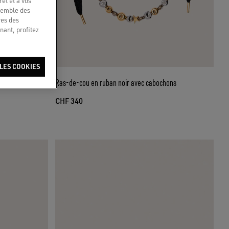
êt et à vos
nsemble des
res des
nant, profitez
LES COOKIES
vec détails
Ras-de-cou en ruban noir avec cabochons
CHF 340