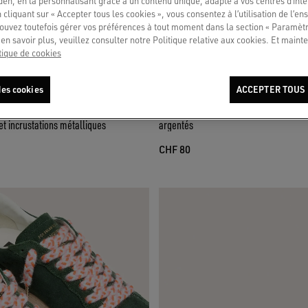
en, en la personnalisant grâce à un contenu unique, adapté à vos centres d’intér
 cliquant sur « Accepter tous les cookies », vous consentez à l’utilisation de l’e
ouvez toutefois gérer vos préférences à tout moment dans la section « Paramèt
en savoir plus, veuillez consulter notre Politique relative aux cookies. Et mainte
tique de cookies
es cookies
ACCEPTER TOUS 
 cuir délavé marron avec finition
Lacets tressés crème, vert et marron a
 et incrustations métalliques
argentés
CHF 80