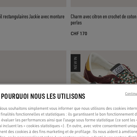
il rectangulaires Jackie avec monture
Charm avec citron en crochet de coton
perles
CHF 170
NEW IN
: POURQUOI NOUS LES UTILISONS
Continu
us souhaitons simplement vous informer que nous utilisons des cookies interne
finalités fonctionnelles et statistiques : ils garantissent le bon fonctionnement d
 évaluer les performances ainsi que l’usage sous forme statistique (ce sont les 
ui incluent les « cookies statistiques »). En outre, avec votre consentement uni
ment des cookies à des fins marketing et de profilage. Ils nous aident à améliore