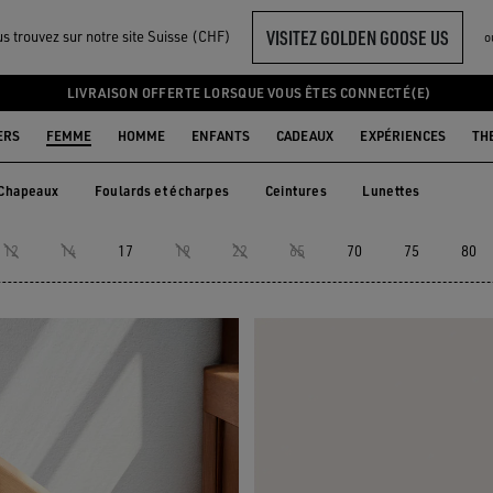
VISITEZ GOLDEN GOOSE US
s trouvez sur notre site Suisse (CHF)
o
LIVRAISON OFFERTE LORSQUE VOUS ÊTES CONNECTÉ(E)
ERS
FEMME
HOMME
ENFANTS
CADEAUX
EXPÉRIENCES
TH
Chapeaux
Foulards et écharpes
Ceintures
Lunettes
Chapeaux
Foulards et écharpes
Ceintures
Lunettes
12
14
17
19
22
65
70
75
80