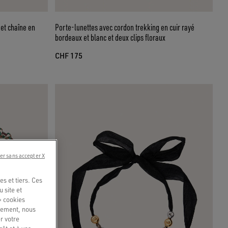
 et chaîne en
Porte-lunettes avec cordon trekking en cuir rayé
bordeaux et blanc et deux clips floraux
CHF 175
er sans accepter X
s et tiers. Ces
u site et
« cookies
quement, nous
r votre