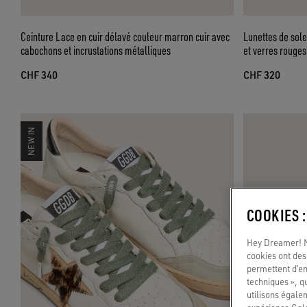
Ceinture Lace en cuir délavé couleur marron cuir avec
Lunettes de sole
cabochons et incrustations métalliques
et verres rouges
CHF 340
CHF 320
NEW IN
COOKIES 
Hey Dreamer! No
cookies ont des 
permettent d’en
techniques », q
utilisons égale