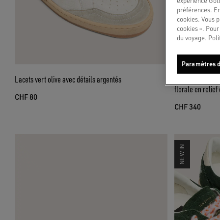
expérience Gold
préférences. En
cookies. Vous p
cookies ». Pour 
du voyage.
Poli
Paramètres d
Lacets vert olive avec détails argentés
Ceinture Lace en
florale en relief
CHF 80
CHF 340
NEW IN