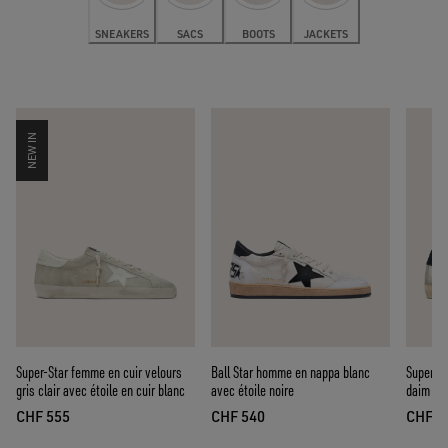
SNEAKERS
SACS
BOOTS
JACKETS
NEW IN
Super-Star femme en cuir velours
Ball Star homme en nappa blanc
Super-S
gris clair avec étoile en cuir blanc
avec étoile noire
daim et 
CHF 555
CHF 540
CHF 5
prix actuel CHF 555
prix actuel CHF 540
prix 