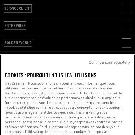
SERVICE CLIENT
CONTACTS
ENTREPRISE
FAQ
VÉRIFIER VOTRE COMMANDE
WE ARE GOLDEN
LIVRAISON
GOLDEN WORLD
CODE ÉTHIQUE
RETOURS
DURABILITÉ
SERVICE REPAIR
PAIEMENT
CARRIÈRES
SERVICE DE PRESSE
Continuer sans accepter X
GUIDE DES TAILLES
NOUS SOMMES LÀ POUR VOUS AIDER
SERVICE DE PRESSE
CONDITIONS DE VENTE
Vous utilisez un lecteur d’écran et vous rencontrez des difficultés ?
COOKIES : POURQUOI NOUS LES UTILISONS
CONDITIONS D’UTILISATION
POLITIQUE DE CONFIDENTIALITÉ
Contactez-nous
Hey Dreamer! Nous souhaitons simplement vous informer que nous
utilisons des cookies internes et tiers. Ces cookies ont des finalités
COOKIES
fonctionnelles et statistiques : ils garantissent le bon fonctionnement du
PARAMÈTRES DES COOKIES
site et permettent d’en évaluer les performances ainsi que l’usage sous
forme statistique (ce sont les « cookies techniques », qui incluent les
Made with ❤ in Venice.
« cookies statistiques »). En outre, avec votre consentement uniquement,
nous utilisons également des cookies à des fins marketing et de
Golden Goose S.p.A. ©2026 - Tous droits réservés.
Plus d'infos
profilage. Ils nous aident à améliorer votre expérience Golden, en la
personnalisant grâce à un contenu unique, adapté à vos centres d’intérêt
et à vos préférences. En cliquant sur « Accepter tous les cookies », vous
consentez à l’utilisation de l’ensemble des cookies. Vous pouvez