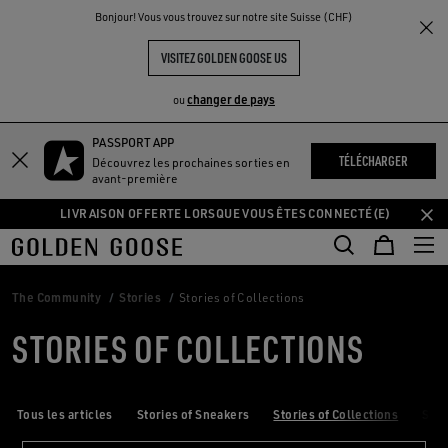
THE
Bonjour! Vous vous trouvez sur notre site Suisse (CHF)
UX
EXPÉRIENCES
COMMUNITY
VISITEZ GOLDEN GOOSE US
changer de pays
ou
PASSPORT APP
Aller
Aller
TÉLÉCHARGER
Découvrez les prochaines sorties en
au
au
avant-première
contenu
contenu
LIVRAISON OFFERTE LORSQUE VOUS ÊTES CONNECTÉ(E)
principal
du
pied
de
page
The Community
Stories
Stories of Collections
STORIES OF COLLECTIONS
Tous les articles
Stories of Sneakers
Stories of Collections
Stor