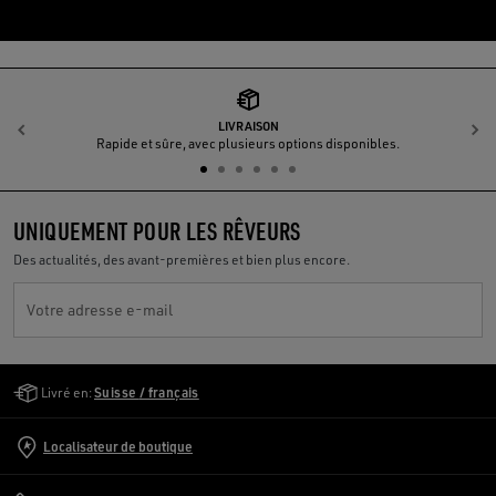
LIVRAISON
Précédent
S
Rapide et sûre, avec plusieurs options disponibles.
UNIQUEMENT POUR LES RÊVEURS
Des actualités, des avant-premières et bien plus encore.
Votre adresse e-mail
Golden Goose Services
Livré en:
Suisse / français
Localisateur de boutique