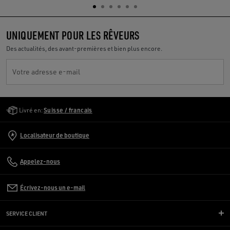
UNIQUEMENT POUR LES RÊVEURS
Des actualités, des avant-premières et bien plus encore.
Votre adresse e-mail
Golden Goose Services
Livré en:
Suisse / français
Localisateur de boutique
Appelez-nous
Écrivez-nous un e-mail
SERVICE CLIENT