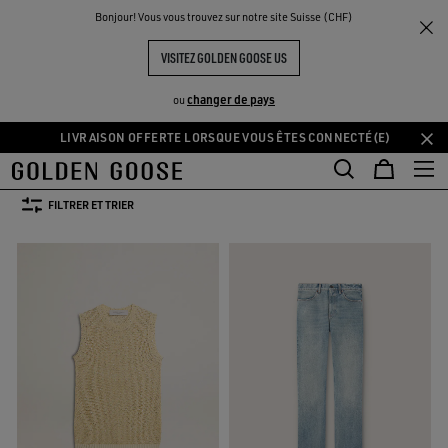
THE
Bonjour! Vous vous trouvez sur notre site Suisse (CHF)
Femme
Vêtements
UX
EXPÉRIENCES
COMMUNITY
VÊTEMENTS FEMME
VISITEZ GOLDEN GOOSE US
400 PRODUITS
changer de pays
ou
LIVRAISON OFFERTE LORSQUE VOUS ÊTES CONNECTÉ(E)
Aller
Aller
T-Shirt & Tops
Sweat-shirts
Denim
Jeans & Pantalons
Jupes
au
au
T-Shirt & Tops
Sweat-shirts
Denim
Jeans & Pantalons
Jupe
contenu
contenu
FILTRER ET TRIER
principal
du
pied
de
page