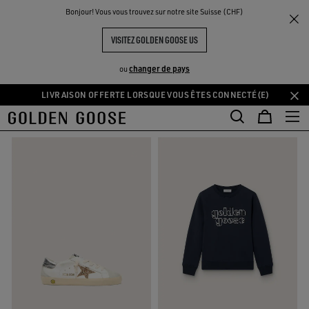
THE
Bonjour! Vous vous trouvez sur notre site Suisse (CHF)
Cadeaux
Cadeaux pour enfants
UX
EXPÉRIENCES
COMMUNITY
CADEAUX POUR LES ENFANTS
VISITEZ GOLDEN GOOSE US
64 PRODUITS
changer de pays
ou
LIVRAISON OFFERTE LORSQUE VOUS ÊTES CONNECTÉ(E)
Aller
Aller
FILTRER ET TRIER
au
au
contenu
contenu
principal
du
pied
de
page