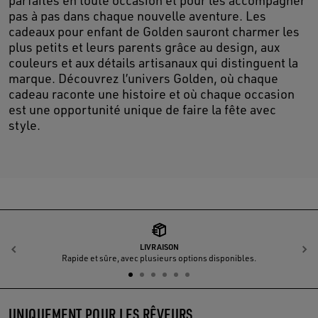
parfaites en toute occasion et pour les accompagner
pas à pas dans chaque nouvelle aventure. Les
cadeaux pour enfant de Golden sauront charmer les
plus petits et leurs parents grâce au design, aux
couleurs et aux détails artisanaux qui distinguent la
marque. Découvrez l’univers Golden, où chaque
cadeau raconte une histoire et où chaque occasion
est une opportunité unique de faire la fête avec
style.
LIVRAISON
Précédent
S
Rapide et sûre, avec plusieurs options disponibles.
UNIQUEMENT POUR LES RÊVEURS