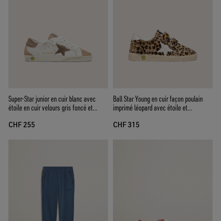
Super-Star junior en cuir blanc avec
Ball Star Young en cuir façon poulain
étoile en cuir velours gris foncé et
imprimé léopard avec étoile et
empiècements en cuir velours beige
contrefort en cuir blanc
CHF 255
CHF 315