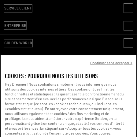
SERVICE CLIENT
CONTACTS
ENTREPRISE
FAQ
VÉRIFIER VOTRE COMMANDE
WE ARE GOLDEN
LIVRAISON
GOLDEN WORLD
CODE ÉTHIQUE
RETOURS
DURABILITÉ
SERVICE REPAIR
PAIEMENT
CARRIÈRES
SERVICE DE PRESSE
Continuer sans accepter X
GUIDE DES TAILLES
NOUS SOMMES LÀ POUR VOUS AIDER
SERVICE DE PRESSE
CONDITIONS DE VENTE
Vous utilisez un lecteur d’écran et vous rencontrez des difficultés ?
COOKIES : POURQUOI NOUS LES UTILISONS
CONDITIONS D’UTILISATION
POLITIQUE DE CONFIDENTIALITÉ
Contactez-nous
Hey Dreamer! Nous souhaitons simplement vous informer que nous
utilisons des cookies internes et tiers. Ces cookies ont des finalités
COOKIES
fonctionnelles et statistiques : ils garantissent le bon fonctionnement du
PARAMÈTRES DES COOKIES
site et permettent d’en évaluer les performances ainsi que l’usage sous
forme statistique (ce sont les « cookies techniques », qui incluent les
Made with ❤ in Venice.
« cookies statistiques »). En outre, avec votre consentement uniquement,
nous utilisons également des cookies à des fins marketing et de
Golden Goose S.p.A. ©2026 - Tous droits réservés.
Plus d'infos
profilage. Ils nous aident à améliorer votre expérience Golden, en la
personnalisant grâce à un contenu unique, adapté à vos centres d’intérêt
et à vos préférences. En cliquant sur « Accepter tous les cookies », vous
consentez à l’utilisation de l’ensemble des cookies. Vous pouvez