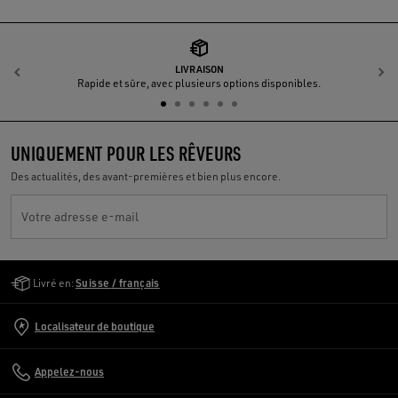
LIVRAISON
Précédent
S
Rapide et sûre, avec plusieurs options disponibles.
UNIQUEMENT POUR LES RÊVEURS
Des actualités, des avant-premières et bien plus encore.
Votre adresse e-mail
Golden Goose Services
Livré en:
Suisse / français
Localisateur de boutique
Appelez-nous