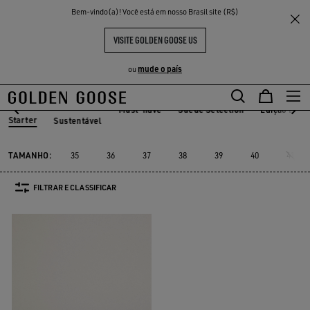
THE
Bem-vindo(a)! Você está em nosso Brasil site (R$)
Mulher
Tênis
Starter
ENTES
EXPERIÊNCIAS
COMMUNITY
STARTER
VISITE GOLDEN GOOSE US
1 PRODUTOS
mude o país
ou
Must-have
Suede Selection
Edição Limi
Starter
Sustentável
Must-have
Suede Selection
Edição Li
r
Sustentável
Starter
TAMANHO:
35
36
37
38
39
40
41
FILTRAR E CLASSIFICAR