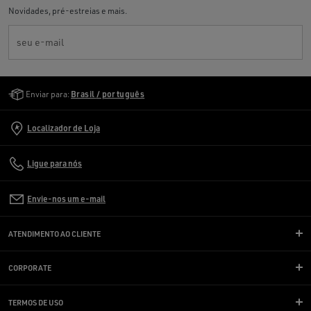
Novidades, pré-estreias e mais.
seu e-mail
Golden Goose Services
Enviar para:
Brasil / português
Localizador de Loja
Ligue para nós
Envie-nos um e-mail
ATENDIMENTO AO CLIENTE
CORPORATE
TERMOS DE USO