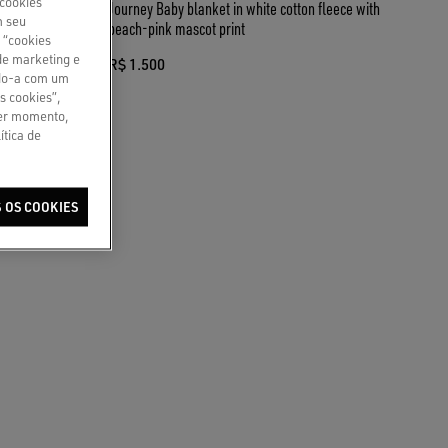
 cookies
 dourado
Journey Baby blanket in white cotton fleece with
m seu
peach-pink mascot print
 “cookies
de marketing e
R$ 1.500
ndo-a com um
s cookies”,
uer momento,
ítica de
 OS COOKIES