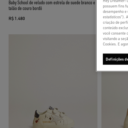
Hey Dreamer! Go
Baby School de veludo com estrela de suede branco e
Conjunto Baby S
possuem fins fu
talão de couro bordô
couro rosa
desempenho e u
estatísticos”).
R$ 1.480
R$ 1.645
criação de per
conteúdo exclus
você consente 
visitando a seç
Cookies. E agor
Definições d