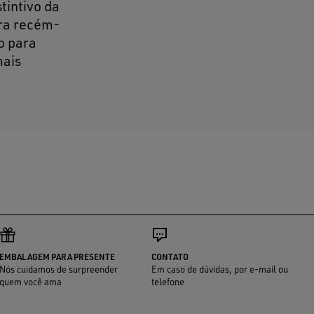
tintivo da
ara recém-
o para
mais
EMBALAGEM PARA PRESENTE
CONTATO
Nós cuidamos de surpreender
Em caso de dúvidas, por e-mail ou
quem você ama
telefone