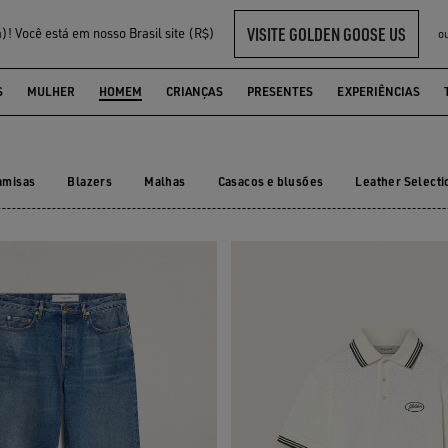
VISITE GOLDEN GOOSE US
! Você está em nosso Brasil site (R$)
o
S
MULHER
HOMEM
CRIANÇAS
PRESENTES
EXPERIÊNCIAS
amisas
Blazers
Malhas
Casacos e blusões
Leather Selecti
amisas
Blazers
Malhas
Casacos e blusões
Leather Sele