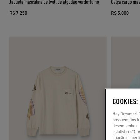
Jaqueta masculina de twill de algodão verde-fumo
Calça cargo mas
R$ 7.250
R$ 5.000
COOKIES:
Hey Dreamer! Go
possuem fins fu
desempenho e u
estatísticos”).
criação de per