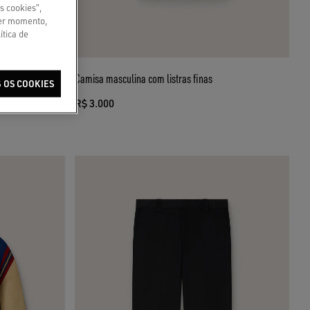
s cookies”,
uer momento,
ítica de
o com logo e
Camisa masculina com listras finas
 OS COOKIES
R$ 3.000