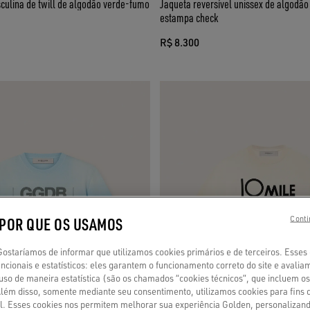
culina de twill de algodão verde-fumo
Jaqueta reversível unissex de algodã
estampa check
R$ 8.300
 POR QUE OS USAMOS
Conti
staríamos de informar que utilizamos cookies primários e de terceiros. Esses
ncionais e estatísticos: eles garantem o funcionamento correto do site e avalia
so de maneira estatística (são os chamados “cookies técnicos”, que incluem os
 Além disso, somente mediante seu consentimento, utilizamos cookies para fins 
fil. Esses cookies nos permitem melhorar sua experiência Golden, personaliza