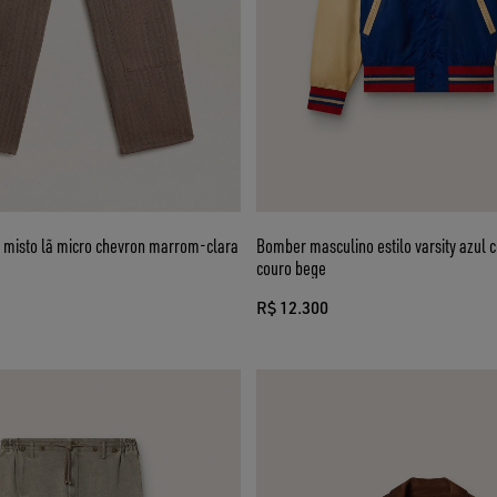
 misto lã micro chevron marrom-clara
Bomber masculino estilo varsity azul
couro bege
R$ 12.300