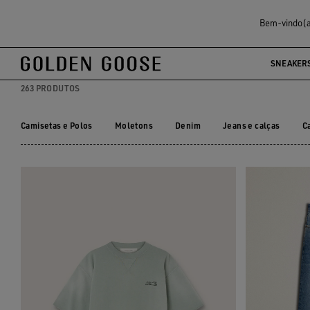
Homem
Roupas
Bem-vindo(a)
ROUPA MASCULINA
SNEAKER
263 PRODUTOS
Camisetas e Polos
Moletons
Denim
Jeans e calças
C
Camisetas e Polos
Moletons
Denim
Jeans e calças
C