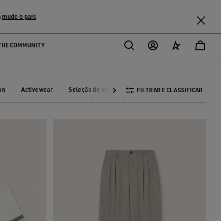
mude o país
u
THE COMMUNITY
on
Activewear
Seleção de Verão
FILTRAR E CLASSIFICAR
ction
Activewear
Seleção de Verão