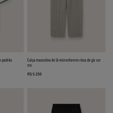
m padrão
Calça masculina de lã microchevron risca de giz cor
cru
R$ 5.250