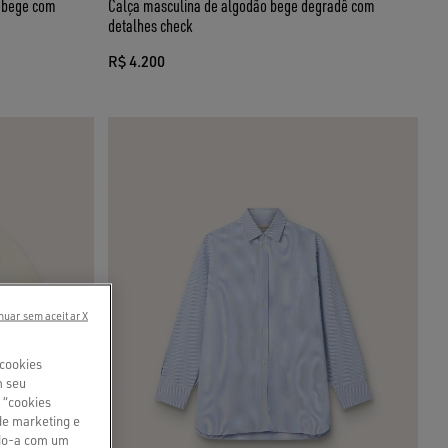
o bege com
Calça masculina de algodão bege degradê com
detalhes check
R$ 4.200
nuar sem aceitar X
 cookies
m seu
 “cookies
de marketing e
ndo-a com um