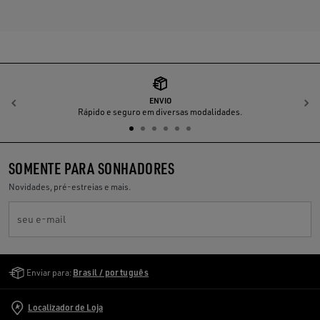
ENVIO
Anterior
P
Rápido e seguro em diversas modalidades.
SOMENTE PARA SONHADORES
Novidades, pré-estreias e mais.
seu e-mail
Golden Goose Services
Enviar para:
Brasil / português
Localizador de Loja