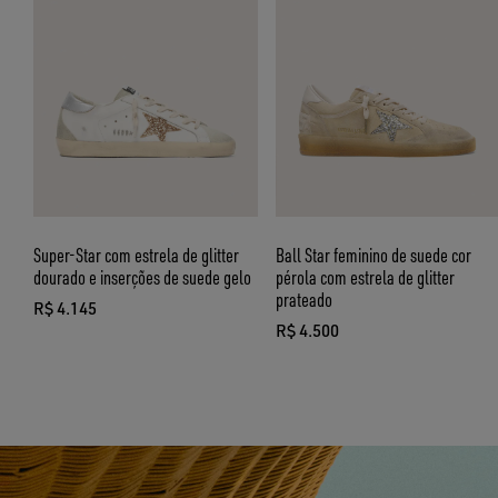
COMPRAR - FEMININO
COMPRAR - MASCULINO
Super-Star com estrela de glitter
Ball Star feminino de suede cor
dourado e inserções de suede gelo
pérola com estrela de glitter
prateado
R$ 4.145
preço atual R$ 4.145
R$ 4.500
preço atual R$ 4.500