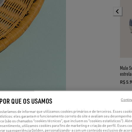
Mule S
estrela
R$ 5.
preço
 POR QUE OS USAMOS
Contin
staríamos de informar que utilizamos cookies primários e de terceiros. Esses cook
atísticos: eles garantem o funcionamento correto do site e avaliam seu desempenho
ica (são os chamados “cookies técnicos”, que incluem os “cookies estatísticos”). Al
sentimento, utilizamos cookies para fins de marketing e criação de perfil. Esses co
ar sua experiência Golden, personalizando-a com um conteúdo exclusivo de acor