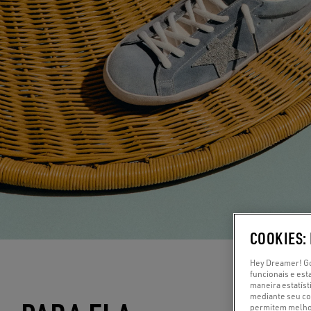
COOKIES:
Hey Dreamer! Go
funcionais e est
maneira estatíst
mediante seu con
permitem melhor