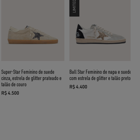
Super-Star Feminino de suede
Ball Star Feminino de napa e suede
T
cinza, estrela de glitter prateado e
com estrela de glitter e talão preto
p
talão de couro
R$ 4.400
R
preço atual R$ 4.400
p
R$ 4.500
preço atual R$ 4.500