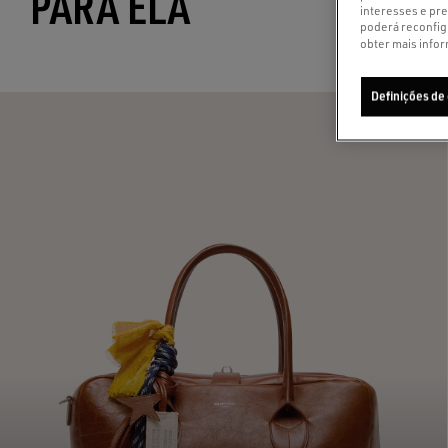
PARA ELA
interesses e pre
poderá reconfig
obter mais infor
Definições de