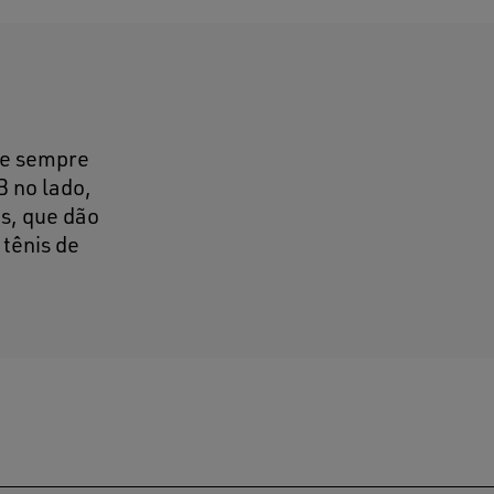
ue sempre
B no lado,
s, que dão
 tênis de