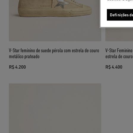
Definições d
V-Star feminino de suede pérola com estrela de couro
V-Star Feminino
metálico prateado
estrela de cour
R$ 4.200
R$ 4.400