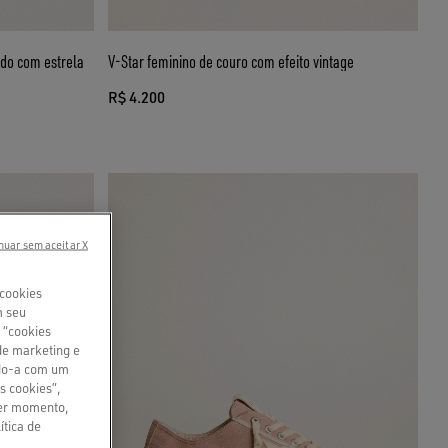
do com estrela
V-Star feminino de couro com efeito vintage
R$ 4.200
nuar sem aceitar X
 cookies
m seu
 “cookies
de marketing e
ndo-a com um
s cookies”,
uer momento,
ítica de