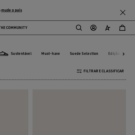
mude o país
u
THE COMMUNITY
Sustentável
Must-have
Suede Selection
Edição Limitad
Must-have
Suede Selection
Edição Limit
Sustentável
FILTRAR E CLASSIFICAR