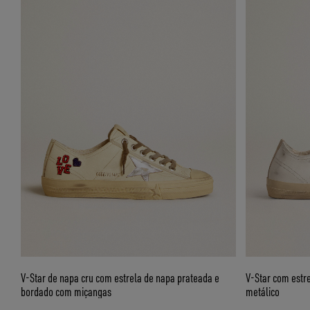
V-Star de napa cru com estrela de napa prateada e
V-Star com estre
bordado com miçangas
metálico