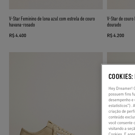
V-Star Feminino de lona azul com estrela de couro
V-Star de couro
havana-rosado
dourado
R$ 4.400
R$ 4.200
COOKIES:
Hey Dreamer! Go
possuem fins fu
desempenho e u
estatísticos”).
criação de per
conteúdo exclus
você consente 
visitando a seç
Cookies. E agor