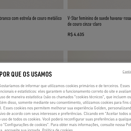
 branco com estrela de couro metálico
V-Star feminino de suede havana-rosa
de couro cinza-claro
R$ 4.635
 POR QUE OS USAMOS
Conti
staríamos de informar que utilizamos cookies primários e de terceiros. Esses
ncionais e estatísticos: eles garantem o funcionamento correto do site e avalia
so de maneira estatística (são os chamados “cookies técnicos”, que incluem os
 Além disso, somente mediante seu consentimento, utilizamos cookies para fins 
fil. Esses cookies nos permitem melhorar sua experiência Golden, personaliza
ivo de acordo com seus interesses e preferências. Clicando em “Aceitar todos o
o uso de todos os cookies. Você poderá reconfigurar suas preferências a qualq
ão “Configurações de cookies”. Para obter mais informações, consulte nossa Pol
a, aproveite sua jornada.
Política de cookies