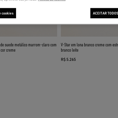
e cookies
ACEITAR TODOS
 de suede metálico marrom-claro com
V-Star em lona branco creme com estr
o cor creme
branco leite
R$ 5.265