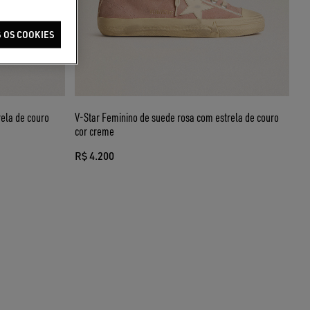
 OS COOKIES
ela de couro
V-Star Feminino de suede rosa com estrela de couro
cor creme
R$ 4.200