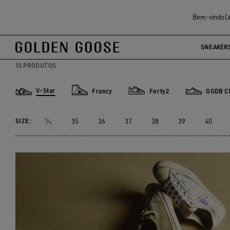
Mulher
Tênis
V-Star
Bem-vindo(a)
V-STAR
SNEAKER
15 PRODUTOS
V-Star
Francy
Forty2
GGDB Cl
V-Star
Francy
Forty2
GGDB Class
SIZE:
34
35
36
37
38
39
40