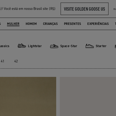
VISITE GOLDEN GOOSE US
! Você está em nosso Brasil site (R$)
o
S
MULHER
HOMEM
CRIANÇAS
PRESENTES
EXPERIÊNCIAS
assics
Lightstar
Space-Star
Starter
ics
Lightstar
Space-Star
Starter
41
42