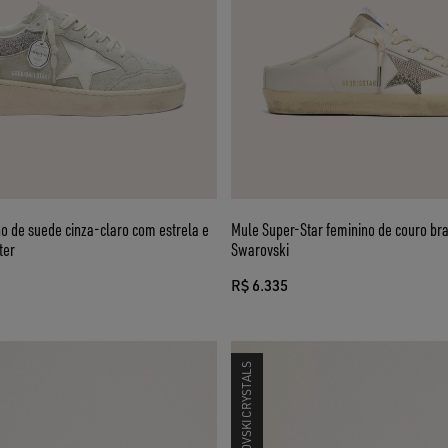
no de suede cinza-claro com estrela e
Mule Super-Star feminino de couro br
ter
Swarovski
R$ 6.335
SWAROVSKI CRYSTALS