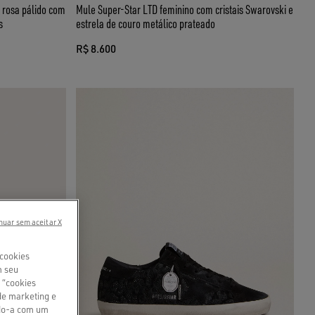
 rosa pálido com
Mule Super-Star LTD feminino com cristais Swarovski e
s
estrela de couro metálico prateado
R$ 8.600
nuar sem aceitar X
 cookies
m seu
 “cookies
de marketing e
ndo-a com um