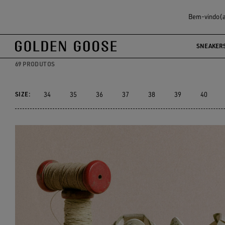
Mulher
Tênis Swarovski
Bem-vindo(a)
TÊNIS SWAROVSKI
SNEAKER
69 PRODUTOS
SIZE:
34
35
36
37
38
39
40