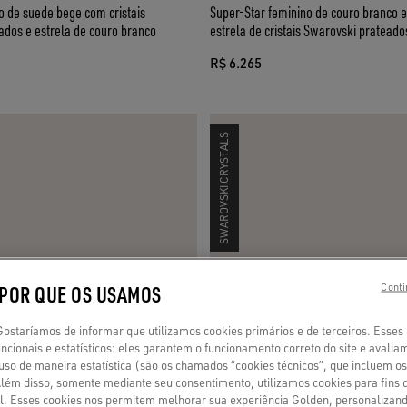
o de suede bege com cristais
Super-Star feminino de couro branco e
ados e estrela de couro branco
estrela de cristais Swarovski prateado
R$ 6.265
SWAROVSKI CRYSTALS
 POR QUE OS USAMOS
Conti
staríamos de informar que utilizamos cookies primários e de terceiros. Esses
ncionais e estatísticos: eles garantem o funcionamento correto do site e avalia
so de maneira estatística (são os chamados “cookies técnicos”, que incluem os
 Além disso, somente mediante seu consentimento, utilizamos cookies para fins 
fil. Esses cookies nos permitem melhorar sua experiência Golden, personaliza