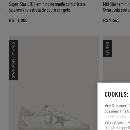
Super-Star LTD Feminino de suede com cristais
Mid Star feminin
Swarovski e estrela de couro cor gelo
Swarovski prate
R$ 11.000
R$ 9.665
SWAROVSKI CRYSTALS
LIMITED
COOKIES:
Hey Dreamer! Go
possuem fins fu
desempenho e u
estatísticos”).
criação de per