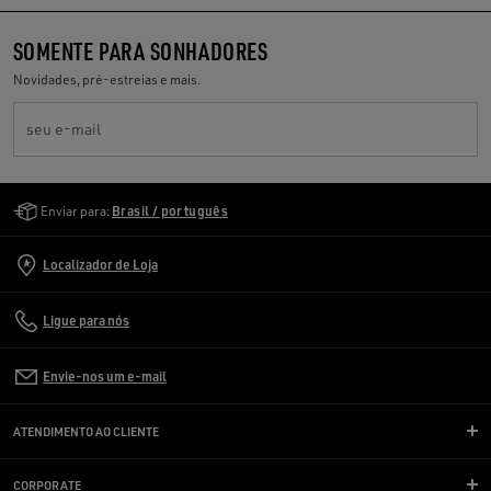
SOMENTE PARA SONHADORES
Novidades, pré-estreias e mais.
seu e-mail
Golden Goose Services
Enviar para:
Brasil / português
Localizador de Loja
Ligue para nós
Envie-nos um e-mail
ATENDIMENTO AO CLIENTE
CORPORATE