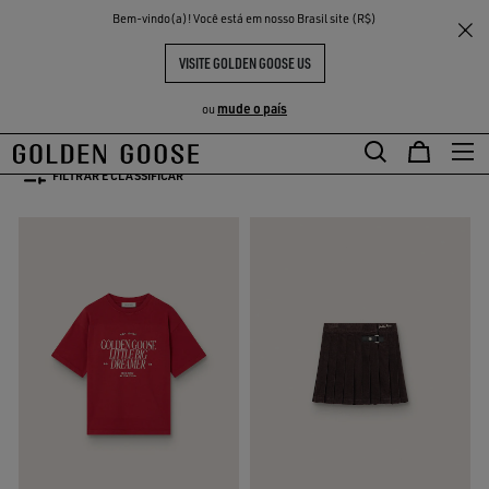
THE
Bem-vindo(a)! Você está em nosso Brasil site (R$)
Crianças
Seleção De Volta às Aulas para meninas
ENTES
EXPERIÊNCIAS
COMMUNITY
COLEÇÃO MENINA
VISITE GOLDEN GOOSE US
94 PRODUTOS
mude o país
ou
FILTRAR E CLASSIFICAR