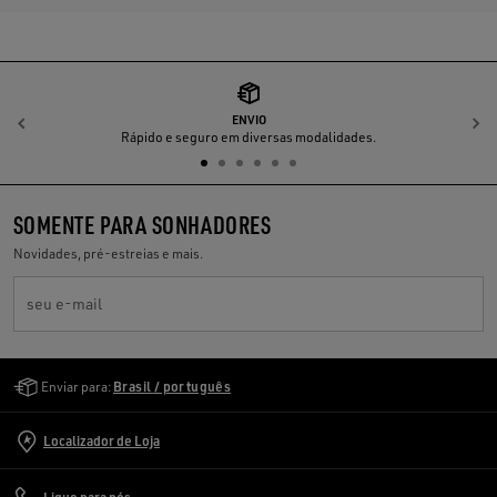
ENVIO
Anterior
P
Rápido e seguro em diversas modalidades.
SOMENTE PARA SONHADORES
Novidades, pré-estreias e mais.
seu e-mail
Golden Goose Services
Enviar para:
Brasil / português
Localizador de Loja