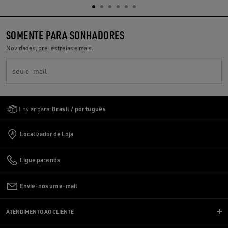
SOMENTE PARA SONHADORES
Novidades, pré-estreias e mais.
seu e-mail
Golden Goose Services
Enviar para:
Brasil / português
Localizador de Loja
Ligue para nós
Envie-nos um e-mail
ATENDIMENTO AO CLIENTE