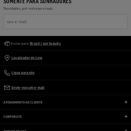
SOMENTE PARA SONHADORES
Novidades, pré-estreias e mais.
seu e-mail
Golden Goose Services
Enviar para:
Brasil / português
Localizador de Loja
Ligue para nós
Envie-nos um e-mail
ATENDIMENTO AO CLIENTE
CORPORATE