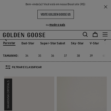
THE
Bem-vindo(a)! Você está em nosso Brasil site (R$)
Mulher
Tênis
Purestar
ENTES
EXPERIÊNCIAS
COMMUNITY
PURESTAR
VISITE GOLDEN GOOSE US
12 PRODUTOS
mude o país
ou
Purestar
Dad-Star
Super-Star Sabot
Sky-Star
V-Star
Fra
Dad-Star
Super-Star Sabot
Sky-Star
V-Star
Fra
Purestar
TAMANHO:
34
35
36
37
38
39
40
FILTRAR E CLASSIFICAR
SWAROVSKI CRYSTALS