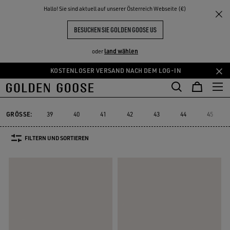
THE
Hallo! Sie sind aktuell auf unserer Österreich Webseite (€)
Herren
Sneakers
DER SNEAKER RUNNING
NKE
ERLEBNISSE
COMMUNITY
LAUFSCHUHE FÜR HERREN
BESUCHEN SIE GOLDEN GOOSE US
64 PRODUKTE
land wählen
oder
KOSTENLOSER VERSAND NACH DEM LOG-IN
Zum
Zum
n
Hightop-Sneakers
DER SNEAKER RUNNING
Alles Anzeigen
Hauptinhalt
Footer-
tion
Hightop-Sneakers
DER SNEAKER RUNNING
springen
Inhalt
springen
GRÖSSE:
39
40
41
42
43
44
45
FILTERN UND SORTIEREN