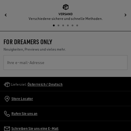
VERSAND
Zurück
W
Verschiedene sichere und schnelle Methoden.
FOR DREAMERS ONLY
Neuigkeiten, Previews und vieles mehr.
Ihre e-mail-Adresse
Golden Goose Services
Lieferziel:
Österreich / Deutsch
Store Locator
Rufen Sie uns an
Schreiben Sie uns eine E-Mail