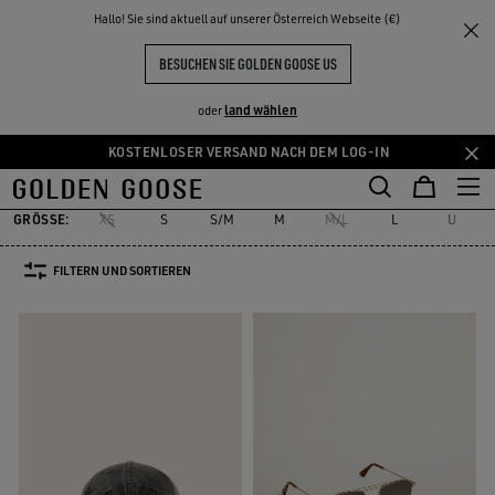
THE
Hallo! Sie sind aktuell auf unserer Österreich Webseite (€)
Herren
Accessories
NKE
ERLEBNISSE
COMMUNITY
ACCESSOIRES FÜR HERREN
BESUCHEN SIE GOLDEN GOOSE US
186 PRODUKTE
land wählen
oder
KOSTENLOSER VERSAND NACH DEM LOG-IN
Skins
Schnürsenkel
Socken
Gürtel
Hüte
Sonnenbrillen
Zum
Zum
Skins
Schnürsenkel
Socken
Gürtel
Hüte
Sonnenbrille
Hauptinhalt
Footer-
springen
Inhalt
GRÖSSE:
XS
S
S/M
M
M/L
L
U
springen
FILTERN UND SORTIEREN