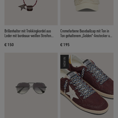
Brillenhalter mit Trekkingkordel aus
Cremefarbene Baseballcap mit Ton in
Leder mit bordeaux-weißen Streifen
Ton gehaltenem „Golden“-Anstecker und
sowie zwei Clips mit floralem Motiv
grünem Sternpatch
€ 150
€ 195
NEW IN