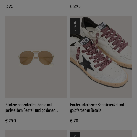
Dunkelgrün
€ 95
€ 295
NEW IN
Pilotensonnenbrille Charlie mit
Bordeauxfarbener Schnürsenkel mit
perlweißem Gestell und goldenen
goldfarbenen Details
Gläsern
€ 290
€ 70