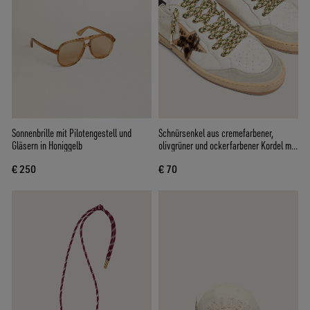
Sonnenbrille mit Pilotengestell und
Schnürsenkel aus cremefarbener,
Gläsern in Honiggelb
olivgrüner und ockerfarbener Kordel mit
silberfarbenen Details
€ 250
€ 70