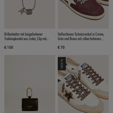
Brillenhalter mit beigefarbener
Geflochtener Schnürsenkel in Creme,
Trekkingkordel aus Leder, Clip mit
Grün und Braun mit silberfarbenen
floralem Motiv und Stern-Clip
Details
€ 150
€ 70
NEW IN