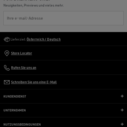
Neuigkeiten, Previews und vieles mehr.
Ihre e-mail-Adresse
Golden Goose Services
Lieferziel:
Österreich / Deutsch
Store Locator
Rufen Sie uns an
Schreiben Sie uns eine E-Mail
KUNDENDIENST
UNTERNEHMEN
NUTZUNGSBEDINGUNGEN