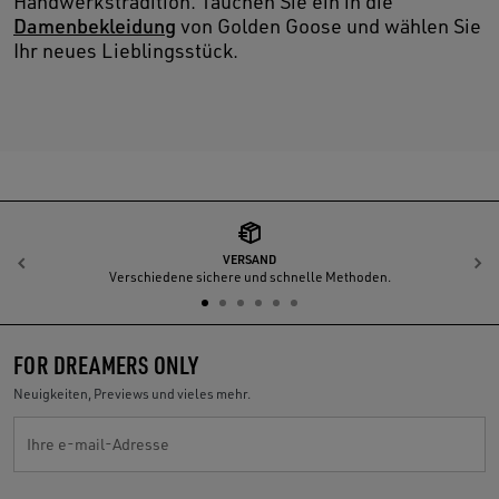
Handwerkstradition. Tauchen Sie ein in die
Damenbekleidung
von Golden Goose und wählen Sie
Ihr neues Lieblingsstück.
VERSAND
Zurück
W
Verschiedene sichere und schnelle Methoden.
FOR DREAMERS ONLY
Neuigkeiten, Previews und vieles mehr.
Ihre e-mail-Adresse