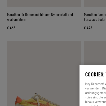
Marathon für Damen mit blauem Nylonschaft und
Marathon Damen 
weißem Stern
Ferse aus Leder
€ 465
€ 495
COOKIES:
Hey Dreamer! Wi
verwenden. Die
ordnungsgemäße
(dies sind die 
hinaus verwend