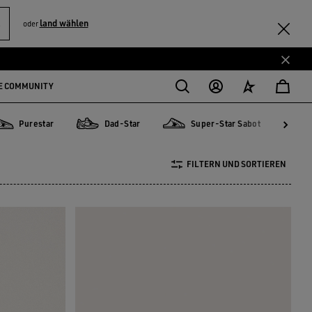
S
land wählen
oder
E COMMUNITY
Purestar
Dad-Star
Super-Star Sabot
urestar
Dad-Star
Super-Star Sabot
Sky-S
FILTERN UND SORTIEREN