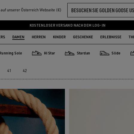
BESUCHEN SIE GOLDEN GOOSE U
l auf unserer Österreich Webseite (€)
KOSTENLOSER VERSAND NACH DEM LOG-IN
ERS
DAMEN
HERREN
KINDER
GESCHENKE
ERLEBNISSE
TH
Running Sole
Hi Star
Stardan
Slide
ng Sole
Hi Star
Stardan
Slide
P
41
42