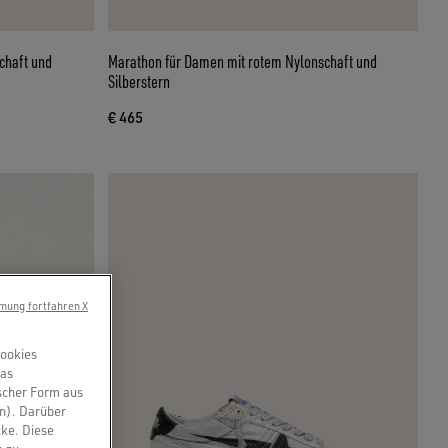
chaft und
Marathon für Damen mit rotem Nylonschaft und
Silberstern
€ 465
mung fortfahren X
Cookies
das
scher Form aus
en). Darüber
cke. Diese