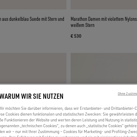
aus dunkelblau Suede mit Stern und
Marathon Damen mit violettem Nylons
weißem Stern
€ 530
 WARUM WIR SIE NUTZEN
Ohne Zustim
r möchten Sie darüber informieren, dass wir Erstanbieter- und Drittanbieter-
se Cookies dienen funktionalen und statistischen Zwecken: Sie gewährleisten 
 Funktionieren der Website und werten deren Leistung und Nutzung in statisti
sogenannten „technischen Cookies“, zu denen auch „statistische Cookies“ gehör
en wir – nur mit Ihrer Zustimmung – Cookies für Marketing- und Profiling-Zwe