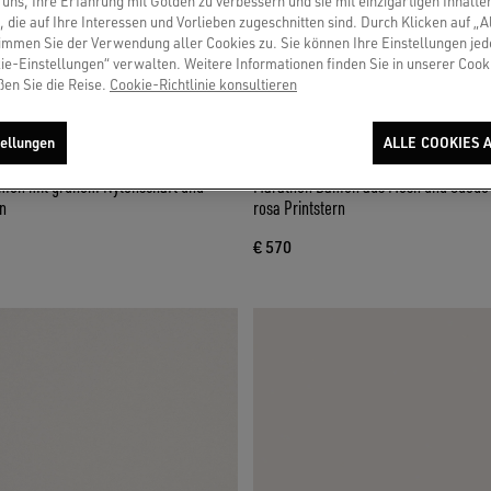
uns, Ihre Erfahrung mit Golden zu verbessern und sie mit einzigartigen Inhalte
, die auf Ihre Interessen und Vorlieben zugeschnitten sind. Durch Klicken auf „A
immen Sie der Verwendung aller Cookies zu. Sie können Ihre Einstellungen jed
ie-Einstellungen“ verwalten. Weitere Informationen finden Sie in unserer Cooki
ßen Sie die Reise.
Cookie-Richtlinie konsultieren
ellungen
ALLE COOKIES 
men mit grünem Nylonschaft und
Marathon Damen aus Mesh und Suede 
n
rosa Printstern
€ 570