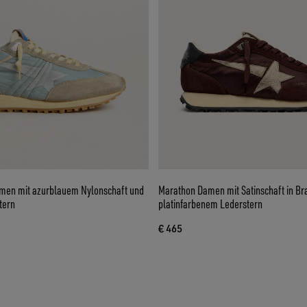
men mit azurblauem Nylonschaft und
Marathon Damen mit Satinschaft in Br
tern
platinfarbenem Lederstern
€ 465