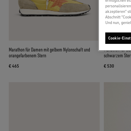
ermöglichen es 
personalisieren
akzeptieren“ st
Abschnitt "Cook
Und nun, genie
Cookie-Einst
Marathon für Damen mit gelbem Nylonschaft und
Marathon für Da
orangefarbenem Stern
schwarzem Ster
€ 465
€ 530