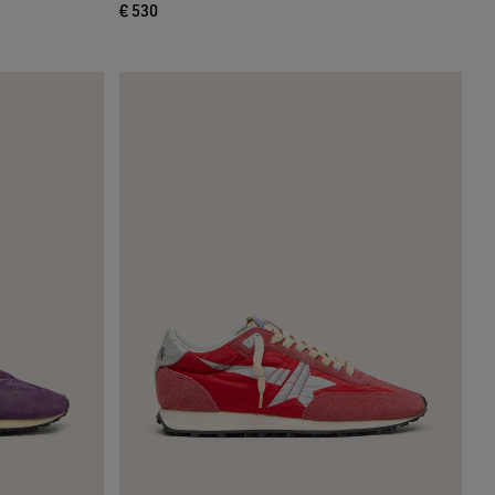
€ 530