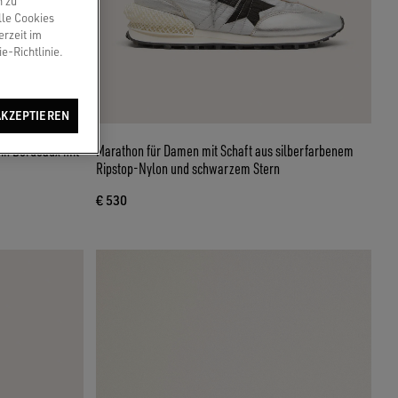
n zu
lle Cookies
erzeit im
e-Richtlinie.
AKZEPTIEREN
in Bordeaux mit
Marathon für Damen mit Schaft aus silberfarbenem
Ripstop-Nylon und schwarzem Stern
€ 530