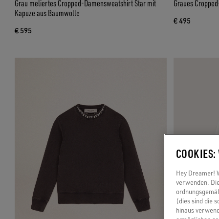
Grau meliertes Cropped-Damensweatshirt Star mit
Graues Cropped-
Kapuze aus Baumwolle
€ 495
€ 595
COOKIES:
Hey Dreamer! Wi
verwenden. Die
ordnungsgemäße
(dies sind die 
hinaus verwend