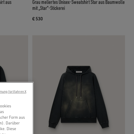
rt aus
Grau meliertes Unisex-Sweatshirt Star aus Baumwolle
mit „Star“-Stickerei
€ 530
mung fortfahren X
Cookies
das
scher Form aus
en). Darüber
cke. Diese