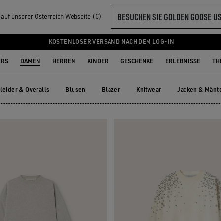
BESUCHEN SIE GOLDEN GOOSE U
l auf unserer Österreich Webseite (€)
EN
KOSTENLOSER VERSAND NACH DEM LOG-IN
ERS
DAMEN
HERREN
KINDER
GESCHENKE
ERLEBNISSE
TH
leider & Overalls
Blusen
Blazer
Knitwear
Jacken & Mänt
leider & Overalls
Blusen
Blazer
Knitwear
Jacken & Mä