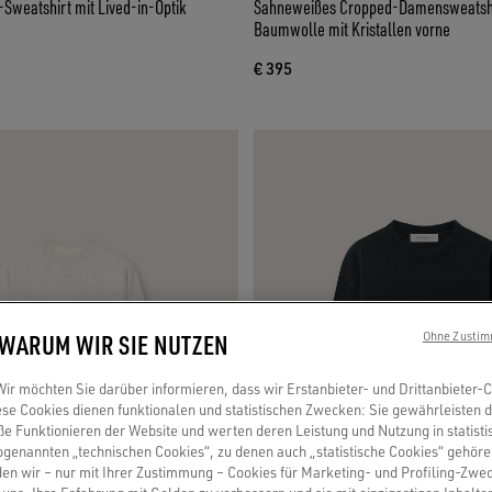
Sweatshirt mit Lived-in-Optik
Sahneweißes Cropped-Damensweatshi
Baumwolle mit Kristallen vorne
€ 395
 WARUM WIR SIE NUTZEN
Ohne Zustim
r möchten Sie darüber informieren, dass wir Erstanbieter- und Drittanbieter-
se Cookies dienen funktionalen und statistischen Zwecken: Sie gewährleisten 
 Funktionieren der Website und werten deren Leistung und Nutzung in statisti
sogenannten „technischen Cookies“, zu denen auch „statistische Cookies“ gehör
en wir – nur mit Ihrer Zustimmung – Cookies für Marketing- und Profiling-Zwe