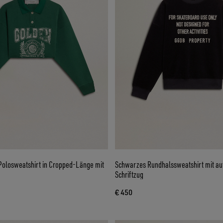
olosweatshirt in Cropped-Länge mit
Schwarzes Rundhalssweatshirt mit au
Schriftzug
€ 450