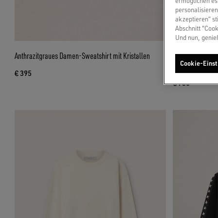
ermöglichen es 
personalisieren
akzeptieren“ st
Abschnitt "Cook
Und nun, genie
Anthrazitgraues Damen-Sweatshirt mit Kristallen
Graues Unisex-B
Cookie-Einst
und Kristallen
€ 395
€ 750