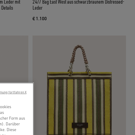
m Leder mit
24/7 Bag East West aus schwarzbraunem Distressed-
 Details
Leder
€ 1.100
mung fortfahren X
Cookies
das
scher Form aus
en). Darüber
cke. Diese