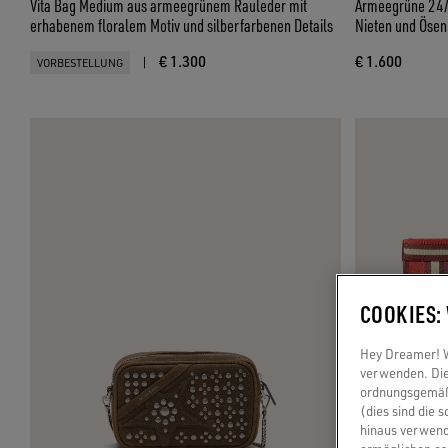
Vita Bag Medium aus armeegrünem Rauleder mit
Armeegrüne 24/
erhabenem floralem Motiv und silberfarbenen Details
Nieten und Ösen 
€ 1.300
€ 1.600
|
VORBESTELLUNG
COOKIES:
Hey Dreamer! Wi
verwenden. Die
ordnungsgemäße
(dies sind die 
hinaus verwend