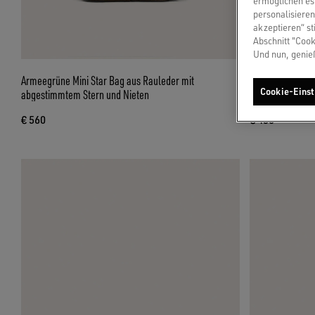
ermöglichen es 
personalisieren
akzeptieren“ st
Abschnitt "Cook
Und nun, genie
Armeegrüne Mini Star Bag aus Rauleder mit
Spiaggina Bag mi
Cookie-Einst
abgestimmtem Stern und Nieten
Bordeauxtönen
€ 560
€ 450