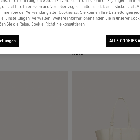
uns, Ihre Erfahrung mit Golden zu verbessern und sie mit einzigartigen Inhalte
, die auf Ihre Interessen und Vorlieben zugeschnitten sind. Durch Klicken auf „A
immen Sie der Verwendung aller Cookies zu. Sie können Ihre Einstellungen jed
ie-Einstellungen“ verwalten. Weitere Informationen finden Sie in unserer Cooki
ßen Sie die Reise.
Cookie-Richtlinie konsultieren
t Streifenmuster in Rot-, Creme- und
Beigefarbene Venezia Bag Small aus 
ellungen
ALLE COOKIES 
Leder mit goldfarbenen Details
€ 695