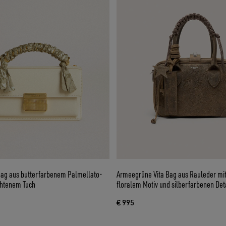
Bag aus butterfarbenem Palmellato-
Armeegrüne Vita Bag aus Rauleder m
chtenem Tuch
floralem Motiv und silberfarbenen Det
€ 995