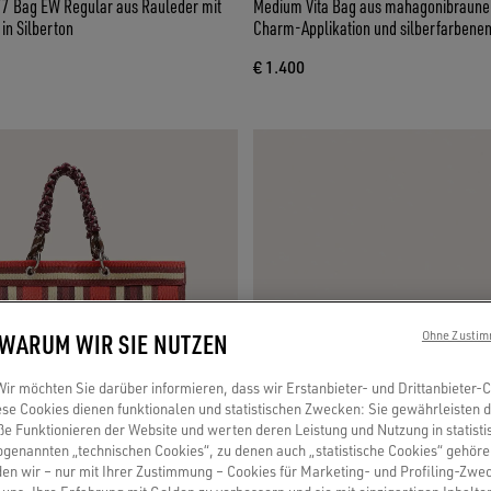
7 Bag EW Regular aus Rauleder mit
Medium Vita Bag aus mahagonibraune
in Silberton
Charm-Applikation und silberfarbenen
€ 1.400
 WARUM WIR SIE NUTZEN
Ohne Zustim
r möchten Sie darüber informieren, dass wir Erstanbieter- und Drittanbieter-
se Cookies dienen funktionalen und statistischen Zwecken: Sie gewährleisten 
 Funktionieren der Website und werten deren Leistung und Nutzung in statisti
sogenannten „technischen Cookies“, zu denen auch „statistische Cookies“ gehör
en wir – nur mit Ihrer Zustimmung – Cookies für Marketing- und Profiling-Zwe