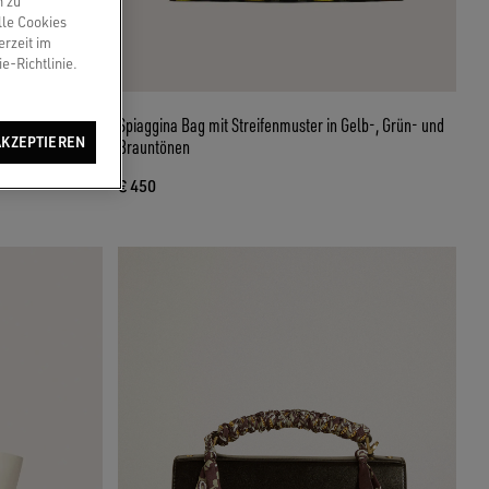
n zu
lle Cookies
erzeit im
e-Richtlinie.
Palmellato-
Spiaggina Bag mit Streifenmuster in Gelb-, Grün- und
AKZEPTIEREN
Brauntönen
€ 450