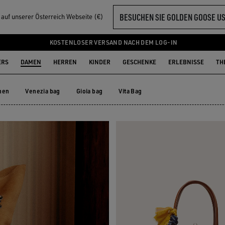
BESUCHEN SIE GOLDEN GOOSE U
l auf unserer Österreich Webseite (€)
KOSTENLOSER VERSAND NACH DEM LOG-IN
ERS
DAMEN
HERREN
KINDER
GESCHENKE
ERLEBNISSE
TH
hen
Venezia bag
Gioia bag
Vita Bag
schen
Venezia bag
Gioia bag
Vita Bag